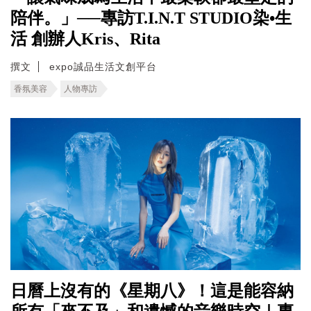
陪伴。」──專訪T.I.N.T STUDIO染•生
活 創辦人Kris、Rita
撰文
expo誠品生活文創平台
香氛美容
人物專訪
日曆上沒有的《星期八》！這是能容納