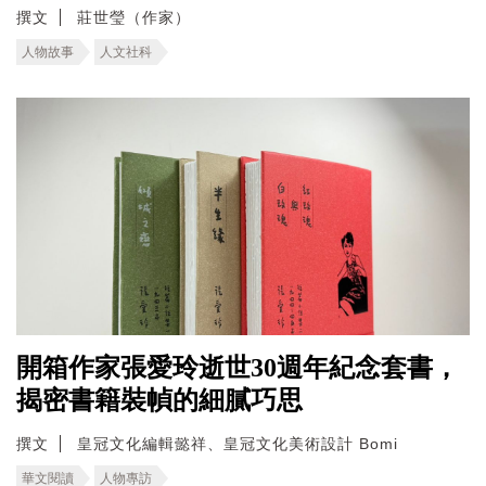
撰文
莊世瑩（作家）
人物故事
人文社科
開箱作家張愛玲逝世30週年紀念套書，
揭密書籍裝幀的細膩巧思
撰文
皇冠文化編輯懿祥、皇冠文化美術設計 Bomi
華文閱讀
人物專訪