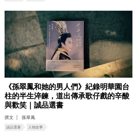
《孫翠鳳和她的男人們》紀錄明華園台
柱的半生淬鍊，道出傳承歌仔戲的辛酸
與歡笑｜誠品選書
撰文
孫翠鳳
誠品選書
人物故事