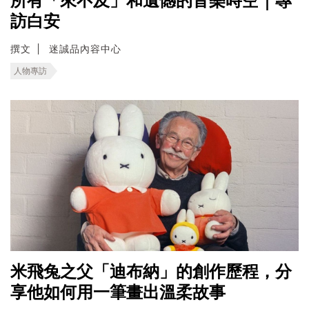
所有「來不及」和遺憾的音樂時空｜專
訪白安
撰文
迷誠品內容中心
人物專訪
米飛兔之父「迪布納」的創作歷程，分
享他如何用一筆畫出溫柔故事