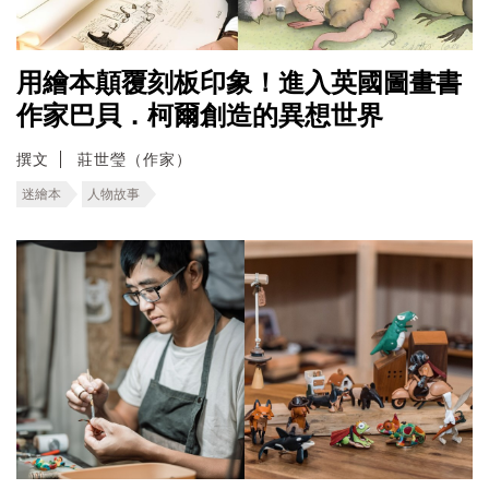
用繪本顛覆刻板印象！進入英國圖畫書
作家巴貝．柯爾創造的異想世界
撰文
莊世瑩（作家）
迷繪本
人物故事