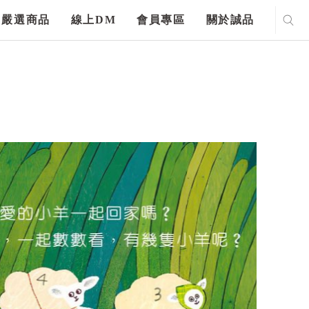
嚴選商品
線上DM
會員專區
關於誠品