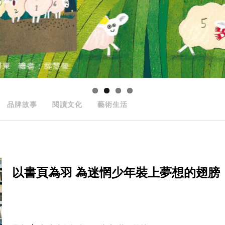
品牌故事
閱讀文化
藝術生活
以書頁為羽 為迷惘少年裝上夢想的翅膀