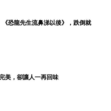
；《恐龍先生流鼻涕以後》，跌倒就
最完美，卻讓人一再回味