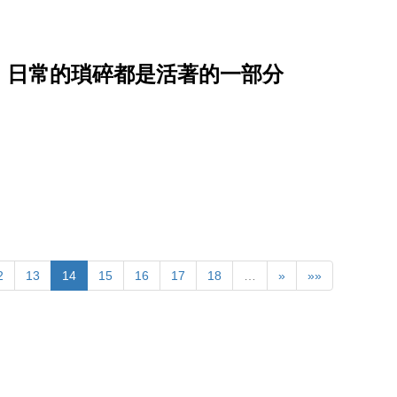
，日常的瑣碎都是活著的一部分
2
13
14
15
16
17
18
…
»
»»