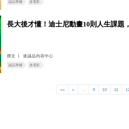
誠品專欄
迷電影
長大後才懂！迪士尼動畫10則人生課題
撰文
迷誠品內容中心
誠品專欄
迷電影
««
«
…
9
10
11
1