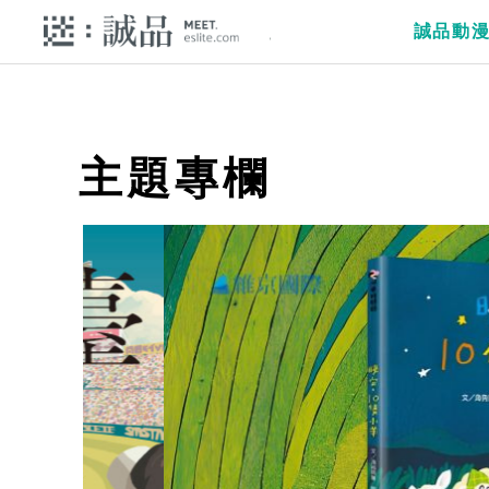
誠品動
主題專欄