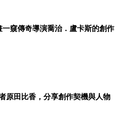
畫一窺傳奇導演喬治．盧卡斯的創作
作者原田比香，分享創作契機與人物