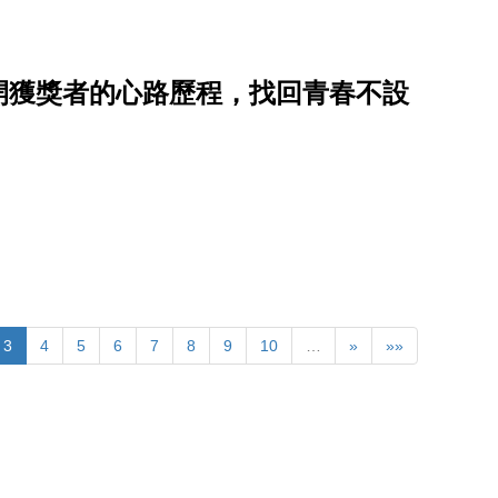
揭開獲獎者的心路歷程，找回青春不設
3
4
5
6
7
8
9
10
…
»
»»