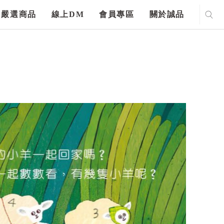
嚴選商品
線上DM
會員專區
關於誠品