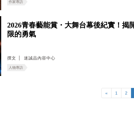
作家專訪
2026青春藝能賞・大舞台幕後紀實！
限的勇氣
撰文
迷誠品內容中心
人物專訪
«
1
2