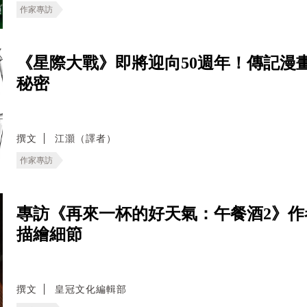
作家專訪
《星際大戰》即將迎向50週年！傳記漫
秘密
撰文
江灝（譯者）
作家專訪
專訪《再來一杯的好天氣：午餐酒2》
描繪細節
撰文
皇冠文化編輯部