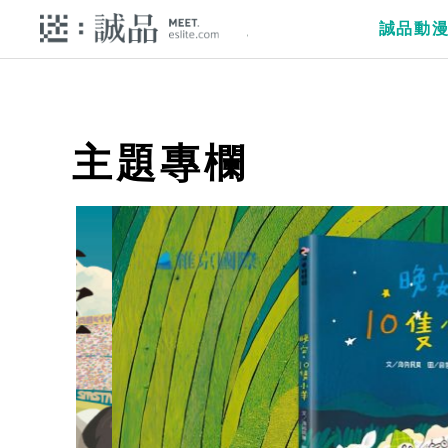
誠品動
主題專欄