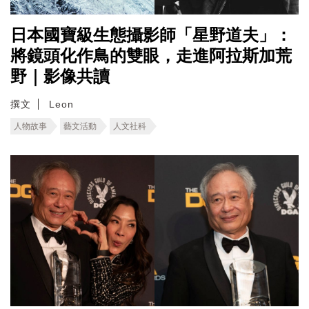
日本國寶級生態攝影師「星野道夫」：
將鏡頭化作鳥的雙眼，走進阿拉斯加荒
野｜影像共讀
撰文
Leon
人物故事
藝文活動
人文社科