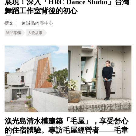
展現！深入「HRC Dance Studio」台灣
舞蹈工作室背後的初心
撰文
迷誠品內容中心
誠品專欄
人物故事
漁光島清水模建築「毛屋」，享受舒心
的住宿體驗。專訪毛屋經營者——毛韋