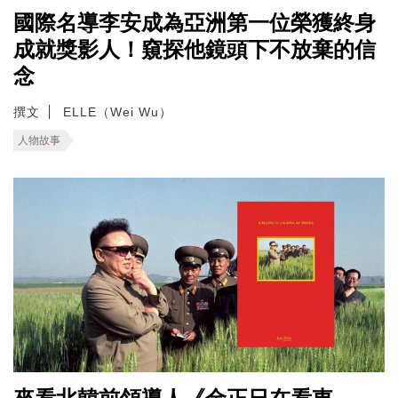
國際名導李安成為亞洲第一位榮獲終身
成就獎影人！窺探他鏡頭下不放棄的信
念
撰文
ELLE（Wei Wu）
人物故事