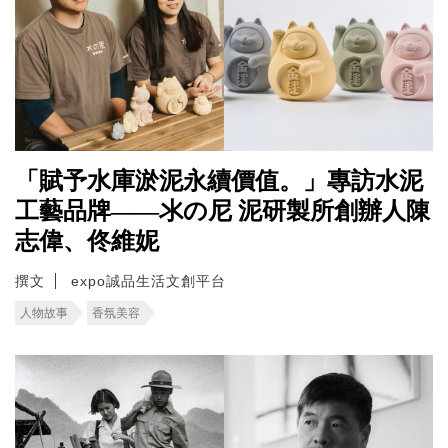
「賦予水庫淤泥永續價值。」專訪水泥
工藝品牌——氺の尼 泥研製所創辦人陳
志偉、佟維妮
撰文
expo誠品生活文創平台
人物故事
香氛美容