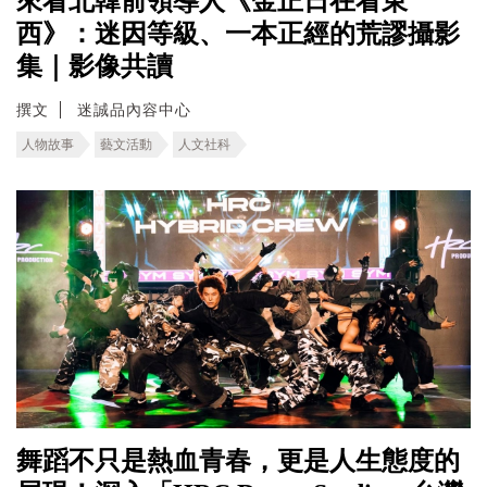
來看北韓前領導人《金正日在看東
西》：迷因等級、一本正經的荒謬攝影
集｜影像共讀
撰文
迷誠品內容中心
人物故事
藝文活動
人文社科
舞蹈不只是熱血青春，更是人生態度的