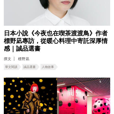
日本小說《今夜也在喫茶渡渡鳥》作者
標野凪專訪，從暖心料理中寄託深厚情
感｜誠品選書
撰文
標野凪
華文閱讀
誠品選書
人物故事