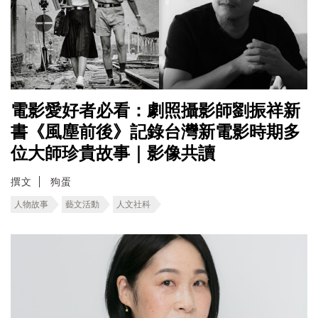
電影愛好者必看：劇照攝影師劉振祥新
書《風塵前後》記錄台灣新電影時期多
位大師珍貴故事｜影像共讀
撰文
狗蛋
人物故事
藝文活動
人文社科