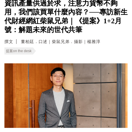
資訊產量供過於求，注意力貨幣不夠
用，我們該買單什麼內容？──專訪新生
代財經網紅柴鼠兄弟｜《提案》1+2月
號：解題未來的世代共筆
撰文
董柏廷．口述｜柴鼠兄弟．攝影｜楊雅淳
提案on the desk