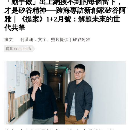
「動手做」出上網搜不到的每個當下，
才是矽谷精神──跨海專訪新創家矽谷阿
雅｜《提案》1+2月號：解題未來的世
代共筆
撰文
何昔珊．文字、照片提供｜矽谷阿雅
提案on the desk