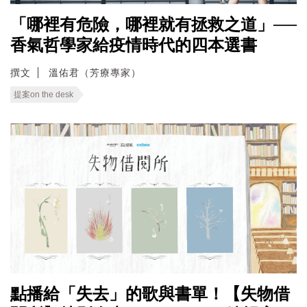
「哪裡有危險，哪裡就有拯救之道」──
香氣哲學家給疫情時代的四本選書
撰文
溫佑君（芳療專家）
提案on the desk
點播給「失去」的歌與書單！【失物借