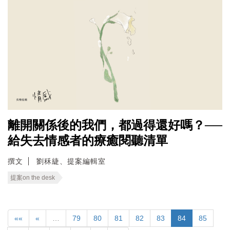
離開關係後的我們，都過得還好嗎？──
給失去情感者的療癒閱聽清單
撰文
劉秝緁、提案編輯室
提案on the desk
««
«
…
79
80
81
82
83
84
85