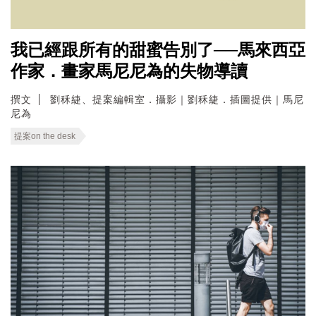
我已經跟所有的甜蜜告別了──馬來西亞
作家．畫家馬尼尼為的失物導讀
撰文
劉秝緁、提案編輯室．攝影｜劉秝緁．插圖提供｜馬尼
尼為
提案on the desk