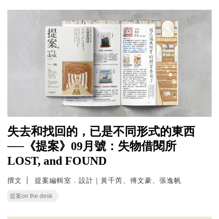
失去和找回的，已是不同形式的東西
──《提案》09月號：失物借閱所
LOST, and FOUND
撰文
提案編輯室．設計｜黃千芮、傅文豪、張逸帆
提案on the desk