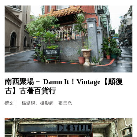
南西聚場－ Damn It！Vintage【顛復
古】古著百貨行
撰文
楊涵硯、攝影師｜張景堯