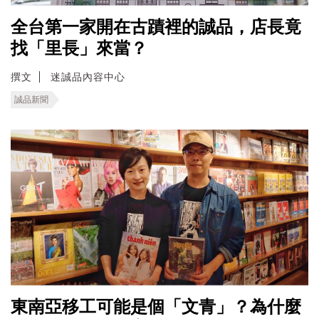
全台第一家開在古蹟裡的誠品，店長竟
找「里長」來當？
撰文
迷誠品內容中心
誠品新聞
東南亞移工可能是個「文青」？為什麼