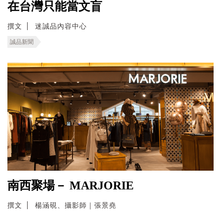
在台灣只能當文盲
撰文
迷誠品內容中心
誠品新聞
南西聚場－ MARJORIE
撰文
楊涵硯、攝影師｜張景堯