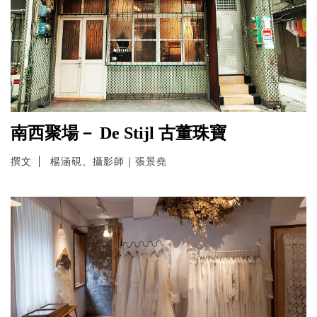
南西聚場－ De Stijl 古董珠寶
撰文
楊涵硯、攝影師｜張景堯