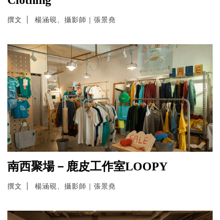
撰文
楊涵硯、攝影師｜張景堯
南西聚場－鹿皮工作室LOOPY
撰文
楊涵硯、攝影師｜張景堯