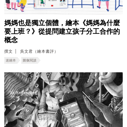
媽媽也是獨立個體，繪本《媽媽為什麼
要上班？》從提問建立孩子分工合作的
概念
撰文
吳文君（繪本書評）
迷繪本
圖像閱讀