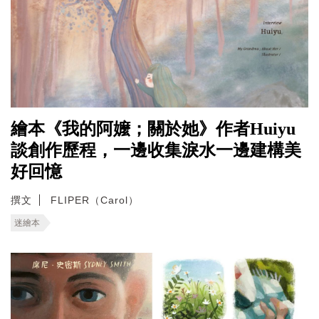
繪本《我的阿嬤；關於她》作者Huiyu
談創作歷程，一邊收集淚水一邊建構美
好回憶
撰文
FLIPER（Carol）
迷繪本