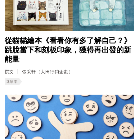
從貓貓繪本《看看你有多了解自己？》
跳脫當下和刻板印象，獲得再出發的新
能量
撰文
張采軒（大田行銷企劃）
迷繪本