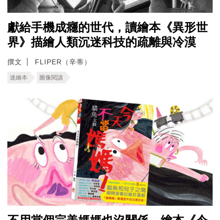
獻給手機成癮的世代，讀繪本《異形世
界》描繪人類沉迷科技的疏離與冷漠
撰文
FLIPER（辛蒂）
迷繪本
圖像閱讀