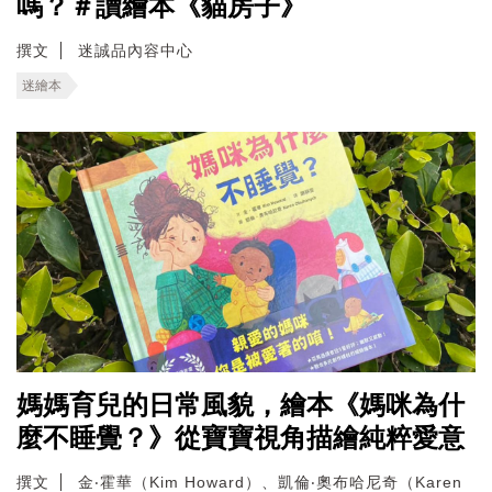
嗎？＃讀繪本《貓房子》
撰文
迷誠品內容中心
迷繪本
媽媽育兒的日常風貌，繪本《媽咪為什
麼不睡覺？》從寶寶視角描繪純粹愛意
撰文
金‧霍華（Kim Howard）、凱倫‧奧布哈尼奇（Karen