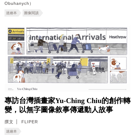
Obuhanych）
迷繪本
圖像閱讀
專訪台灣插畫家Yu-Ching Chiu的創作轉
變，以無字圖像敘事傳遞動人故事
撰文
FLIPER
迷繪本