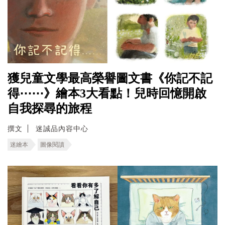
獲兒童文學最高榮譽圖文書《你記不記
得⋯⋯》繪本3大看點！兒時回憶開啟
自我探尋的旅程
撰文
迷誠品內容中心
迷繪本
圖像閱讀