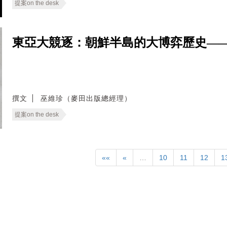
提案on the desk
東亞大競逐：朝鮮半島的大博弈歷史——The O
撰文
巫維珍（麥田出版總經理）
提案on the desk
««
«
…
10
11
12
1