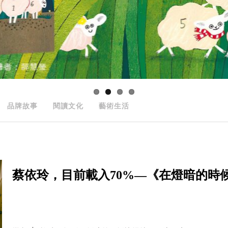
品牌故事
閱讀文化
藝術生活
蔡依玲，目前載入70%—《在燈暗的時