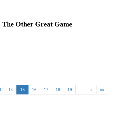
ther Great Game
3
14
15
16
17
18
19
…
»
»»