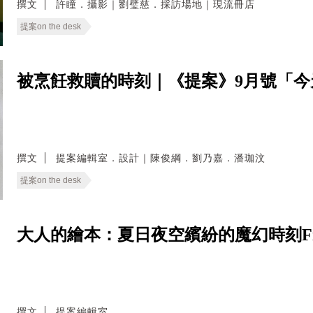
撰文
許瞳．攝影｜劉璧慈．採訪場地｜現流冊店
提案on the desk
被烹飪救贖的時刻｜《提案》9月號「今
撰文
提案編輯室．設計｜陳俊綱．劉乃嘉．潘珈汶
提案on the desk
大人的繪本：夏日夜空繽紛的魔幻時刻Fire
撰文
提案編輯室