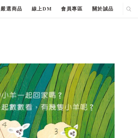
嚴選商品
線上DM
會員專區
關於誠品