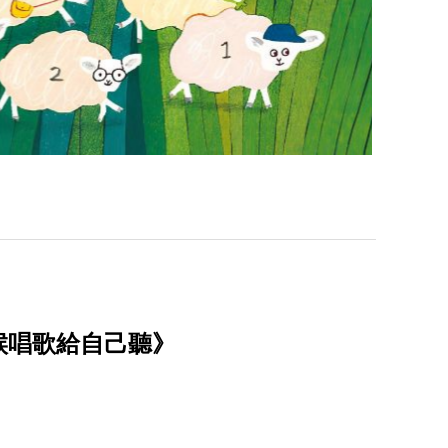
候唱歌給自己聽》