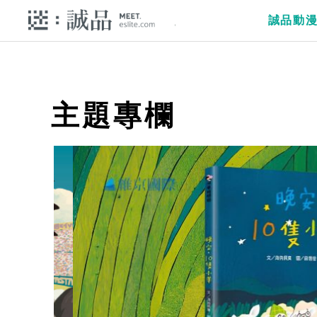
誠品動
主題專欄