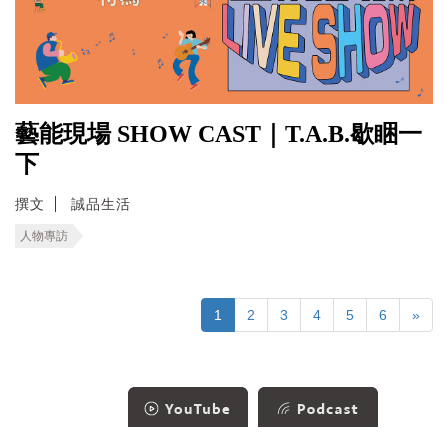
藝能現場 SHOW CAST｜T.A.B.歇睏一
下
撰文
誠品生活
人物專訪
1
2
3
4
5
6
»