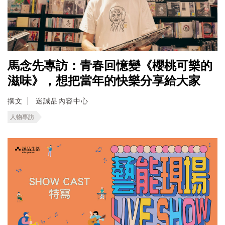
馬念先專訪：青春回憶變《櫻桃可樂的
滋味》，想把當年的快樂分享給大家
撰文
迷誠品內容中心
人物專訪