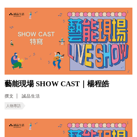
藝能現場 SHOW CAST｜楊程皓
撰文
誠品生活
人物專訪