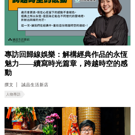
專訪回歸線娛樂：解構經典作品的永恆
魅力——續寫時光篇章，跨越時空的感
動
撰文
誠品生活新店
人物專訪