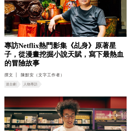
專訪Netflix熱門影集《乩身》原著星
子，從漫畫挖掘小說天賦，寫下最熱血
的冒險故事
撰文
陳默安（文字工作者）
迷台劇
人物專訪