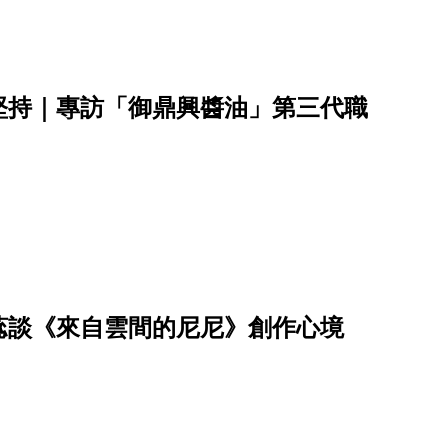
堅持｜專訪「御鼎興醬油」第三代職
蕊談《來自雲間的尼尼》創作心境