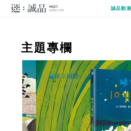
誠品動
主題專欄