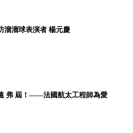
訪溜溜球表演者 楊元慶
遠 弗 屆！——法國航太工程師為愛