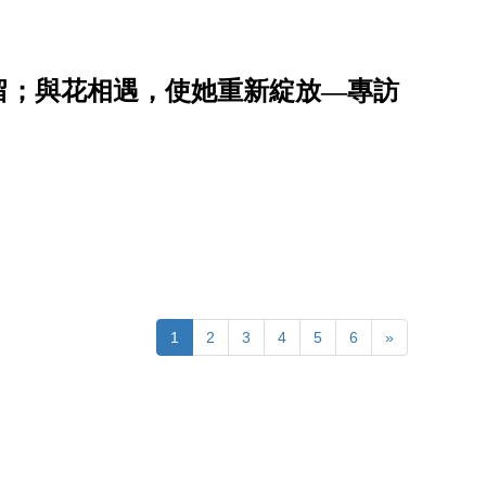
留；與花相遇，使她重新綻放—專訪
1
2
3
4
5
6
»