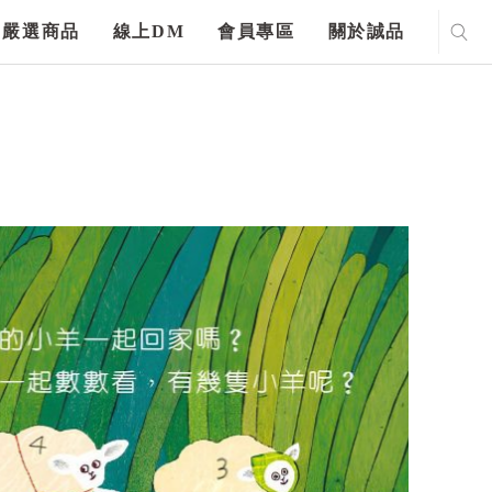
嚴選商品
線上DM
會員專區
關於誠品