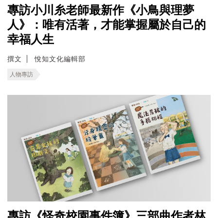
專訪小川糸老師最新作《小鳥與理夢
人》：唯有活著，才能掌握屬於自己的
幸福人生
撰文
悅知文化編輯部
人物專訪
專訪《怪奇校園事件簿》三部曲作者林