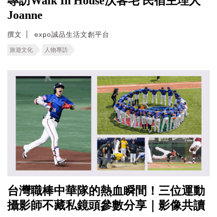
專訪Walk In House沃客宅 民宿主理人
Joanne
撰文
expo誠品生活文創平台
旅遊文化
人物專訪
台灣職棒中華隊的熱血瞬間！三位運動
攝影師不藏私鏡頭參數分享｜影像共讀