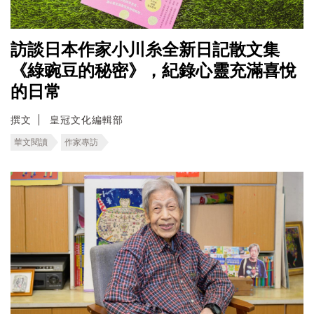
訪談日本作家小川糸全新日記散文集
《綠豌豆的秘密》，紀錄心靈充滿喜悅
的日常
撰文
皇冠文化編輯部
華文閱讀
作家專訪