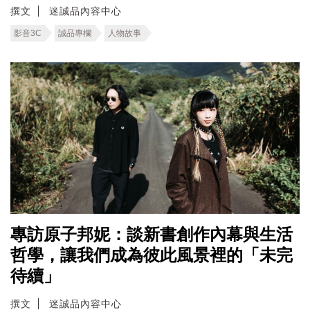
撰文
迷誠品內容中心
影音3C
誠品專欄
人物故事
專訪原子邦妮：談新書創作內幕與生活
哲學，讓我們成為彼此風景裡的「未完
待續」
撰文
迷誠品內容中心