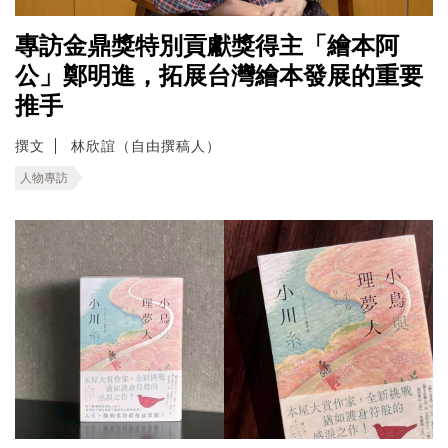
專訪金鼎獎特別貢獻獎得主「繪本阿
公」鄭明進，拓展台灣繪本發展的重要
推手
撰文
林欣誼（自由撰稿人）
人物專訪