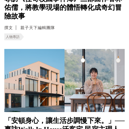
佑儒，將教學現場的體悟轉化成奇幻冒
險故事
撰文
親子天下編輯團隊
人物專訪
「安頓身心，讓生活步調慢下來。」──