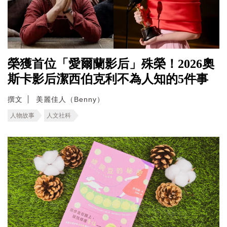
榮獲首位「愛爾蘭影后」殊榮！2026奧
斯卡影后潔西伯克利不為人知的5件事
撰文
美麗佳人（Benny）
人物故事
人文社科