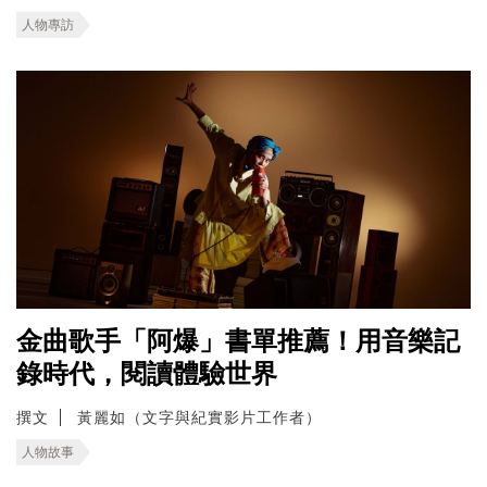
人物專訪
金曲歌手「阿爆」書單推薦！用音樂記
錄時代，閱讀體驗世界
撰文
黃麗如（文字與紀實影片工作者）
人物故事