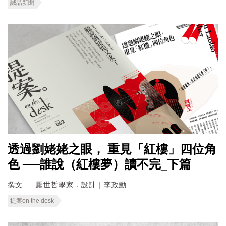
誠品新聞
透過劉姥姥之眼， 重見「紅樓」四位角
色 ──誰說（紅樓夢）讀不完_下篇
撰文
厭世哲學家．設計｜李政勳
提案on the desk