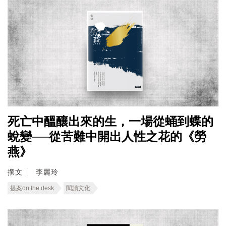
死亡中醞釀出來的生，一場從蛹到蝶的
蛻變──從苦難中開出人性之花的《勞
燕》
撰文
李麗玲
提案on the desk
閱讀文化