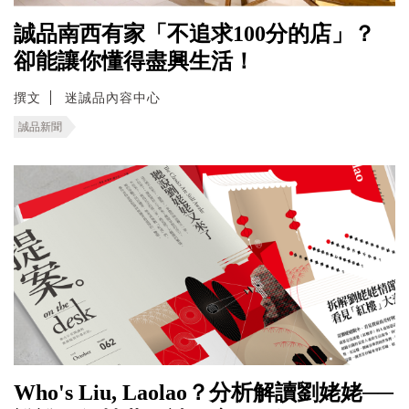
誠品南西有家「不追求100分的店」？
卻能讓你懂得盡興生活！
撰文
迷誠品內容中心
誠品新聞
Who's Liu, Laolao？分析解讀劉姥姥──