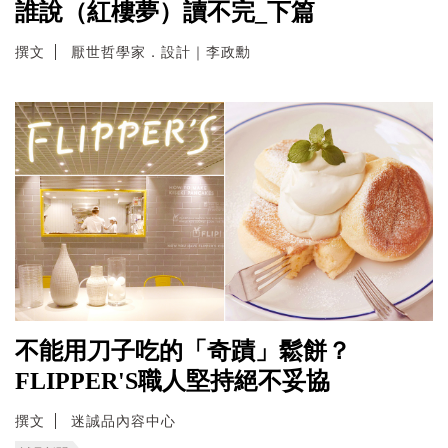
誰說（紅樓夢）讀不完_下篇
撰文
厭世哲學家．設計｜李政勳
不能用刀子吃的「奇蹟」鬆餅？
FLIPPER'S職人堅持絕不妥協
撰文
迷誠品內容中心