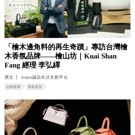
「檜木邊角料的再生奇蹟」專訪台灣檜
木香氛品牌——檜山坊｜Kuai Shan
Fang 經理 李弘繹
撰文
expo誠品生活文創平台
品牌故事
香氛美容