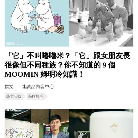
「它」不叫嚕嚕米？「它」跟女朋友長
很像但不同種族？你不知道的 9 個
MOOMIN 姆明冷知識！
撰文
迷誠品內容中心
藝文活動
品牌故事