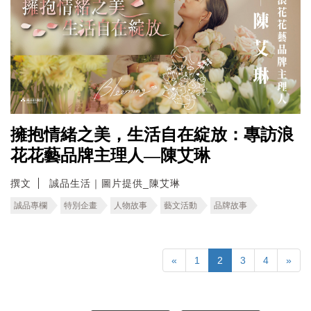
擁抱情緒之美，生活自在綻放：專訪浪
花花藝品牌主理人—陳艾琳
撰文
誠品生活｜圖片提供_陳艾琳
誠品專欄
特別企畫
人物故事
藝文活動
品牌故事
«
1
2
3
4
»