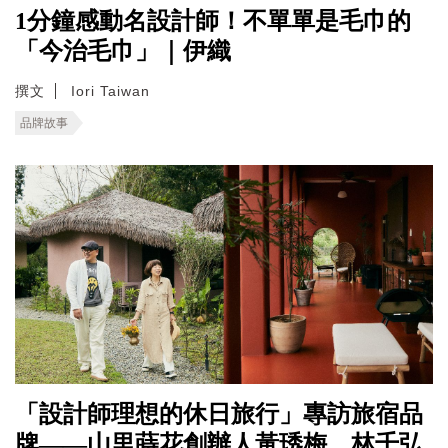
1分鐘感動名設計師！不單單是毛巾的
「今治毛巾」｜伊織
撰文
Iori Taiwan
品牌故事
「設計師理想的休日旅行」專訪旅宿品
牌——山里蒔花創辦人黃琇梅、林千弘