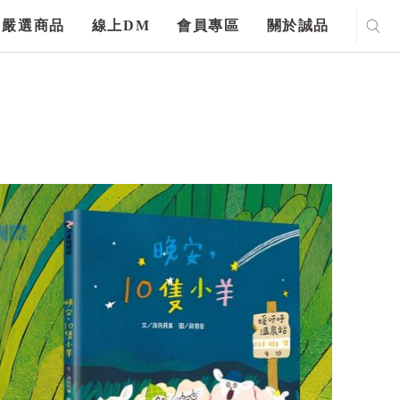
嚴選商品
線上DM
會員專區
關於誠品