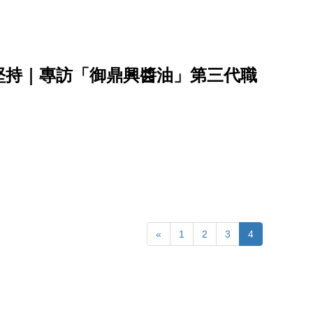
堅持｜專訪「御鼎興醬油」第三代職
«
1
2
3
4