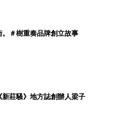
衡。＃樹重奏品牌創立故事
《新莊騷》地方誌創辦人梁子