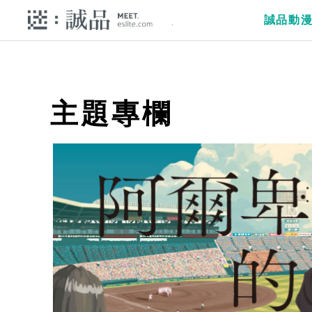
誠品動
主題專欄