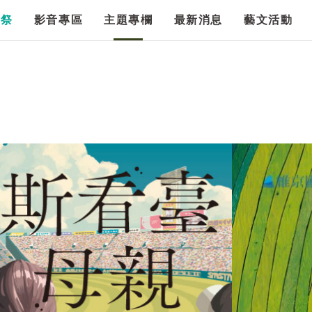
漫祭
影音專區
主題專欄
最新消息
藝文活動