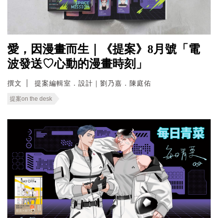
愛，因漫畫而生｜《提案》8月號「電
波發送♡心動的漫畫時刻」
撰文
提案編輯室．設計｜劉乃嘉．陳庭佑
提案on the desk