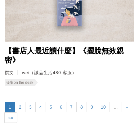
【書店人最近讀什麼】《擺脫無效親
密》
撰文
wei（誠品生活480 客服）
提案on the desk
1
2
3
4
5
6
7
8
9
10
…
»
»»