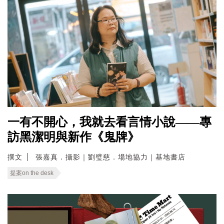
一有不開心，我就去看言情小說——專
訪黑潔明與新作《鬼牌》
撰文
張嘉真．攝影｜劉璧慈．場地協力｜基地書店
提案on the desk