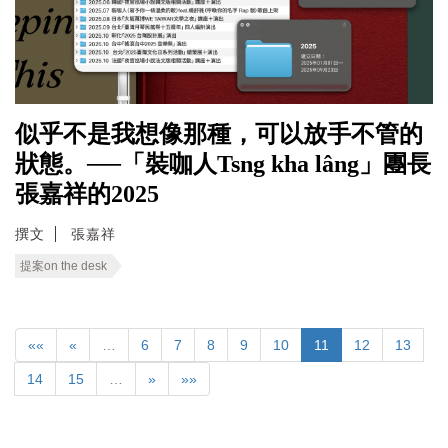
似乎不是我想像那種，可以放手不管的
狀態。──「裝咖人Tsng kha lâng」團長
張嘉祥的2025
撰文
張嘉祥
提案on the desk
««
«
…
6
7
8
9
10
11
12
13
14
15
…
»
»»