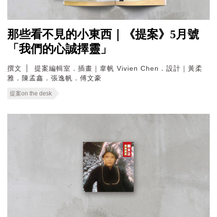
那些看不見的小東西｜《提案》5月號
「我們的心誠擇靈」
撰文
提案編輯室．插畫｜韋帆 Vivien Chen．設計｜黃柔
雅．陳孟鑫．張逸帆．傅文豪
提案on the desk