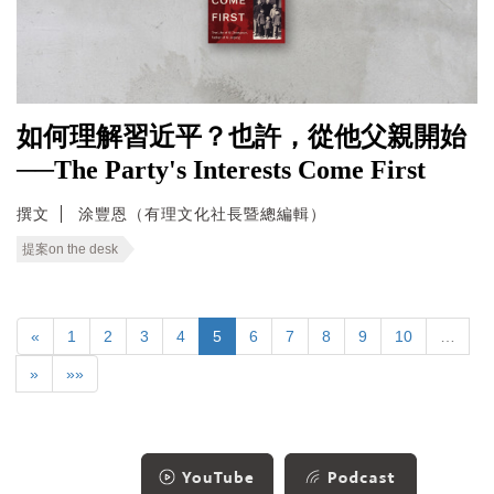
如何理解習近平？也許，從他父親開始
──The Party's Interests Come First
撰文
涂豐恩（有理文化社長暨總編輯）
提案on the desk
«
1
2
3
4
5
6
7
8
9
10
…
»
»»