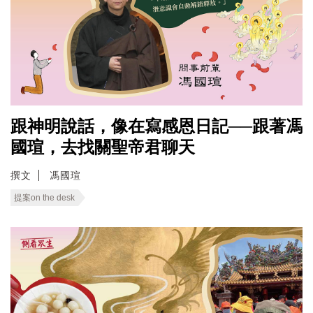
跟神明說話，像在寫感恩日記──跟著馮
國瑄，去找關聖帝君聊天
撰文
馮國瑄
提案on the desk