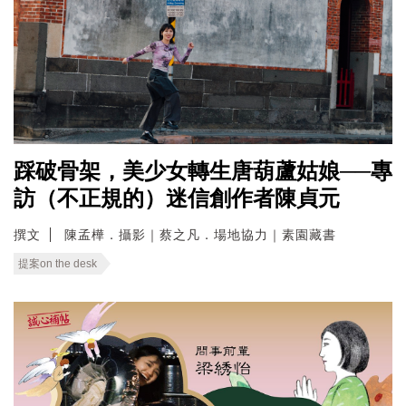
踩破骨架，美少女轉生唐葫蘆姑娘──專
訪（不正規的）迷信創作者陳貞元
撰文
陳孟樺．攝影｜蔡之凡．場地協力｜素園藏書
提案on the desk