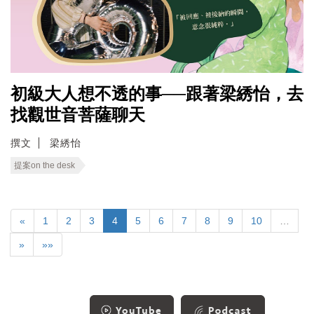
初級大人想不透的事──跟著梁綉怡，去
找觀世音菩薩聊天
撰文
梁綉怡
提案on the desk
«
1
2
3
4
5
6
7
8
9
10
…
»
»»