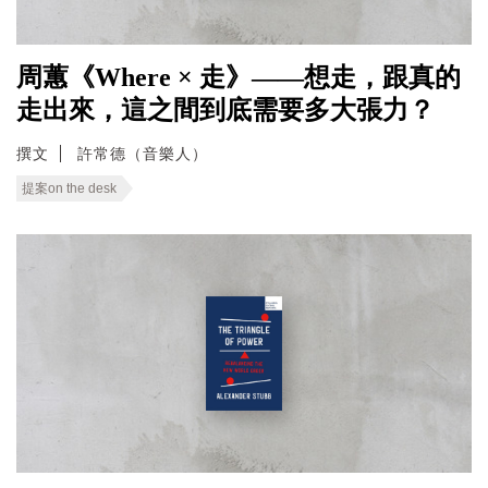
周蕙《Where × 走》——想走，跟真的
走出來，這之間到底需要多大張力？
撰文
許常德（音樂人）
提案on the desk