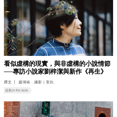
看似虛構的現實，與非虛構的小說情節
──專訪小說家劉梓潔與新作《再生》
撰文
趙鴻祐．攝影｜安比
提案on the desk