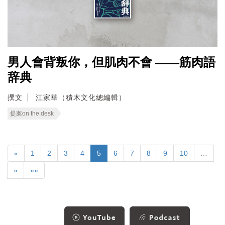
男人會背叛你，但肌肉不會 ——筋肉語
辞典
撰文
江家華（積木文化總編輯）
提案on the desk
«
1
2
3
4
5
6
7
8
9
10
…
»
»»