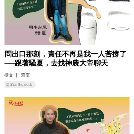
問出口那刻，責任不再是我一人苦撐了
──跟著騷夏，去找神農大帝聊天
撰文
騷夏
提案on the desk