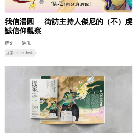
我信湯圓──街訪主持人傑尼的（不）虔
誠信仰觀察
撰文
洪倪
提案on the desk