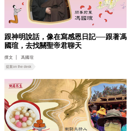
跟神明說話，像在寫感恩日記──跟著馮
國瑄，去找關聖帝君聊天
撰文
馮國瑄
提案on the desk