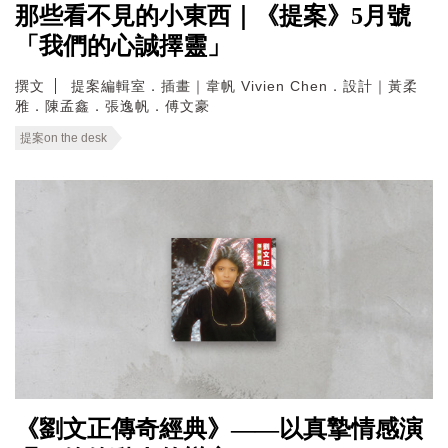
那些看不見的小東西｜《提案》5月號
「我們的心誠擇靈」
撰文
提案編輯室．插畫｜韋帆 Vivien Chen．設計｜黃柔
雅．陳孟鑫．張逸帆．傅文豪
提案on the desk
《劉文正傳奇經典》——以真摯情感演