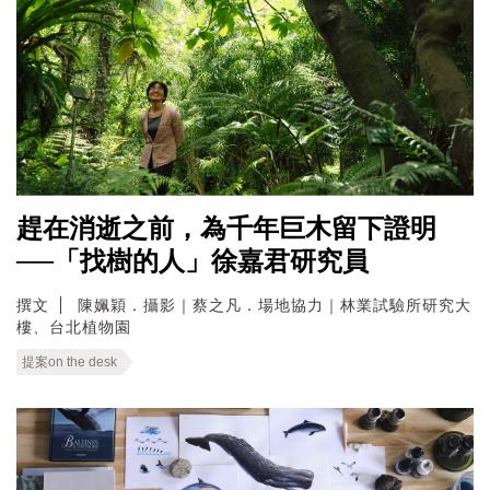
趕在消逝之前，為千年巨木留下證明
──「找樹的人」徐嘉君研究員
撰文
陳姵穎．攝影｜蔡之凡．場地協力｜林業試驗所研究大
樓、台北植物園
提案on the desk