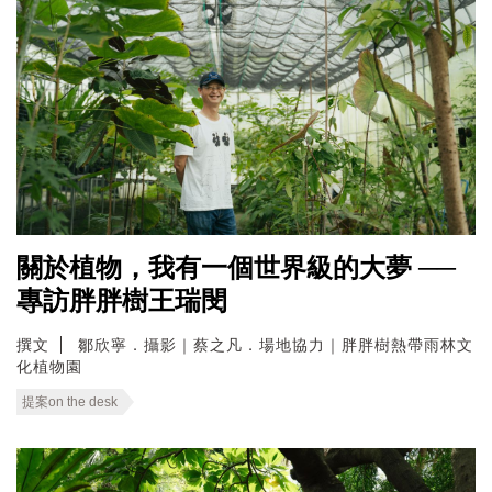
關於植物，我有一個世界級的大夢 ──
專訪胖胖樹王瑞閔
撰文
鄒欣寧．攝影｜蔡之凡．場地協力｜胖胖樹熱帶雨林文
化植物園
提案on the desk