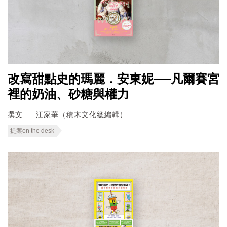
改寫甜點史的瑪麗．安東妮──凡爾賽宮
裡的奶油、砂糖與權力
撰文
江家華（積木文化總編輯）
提案on the desk