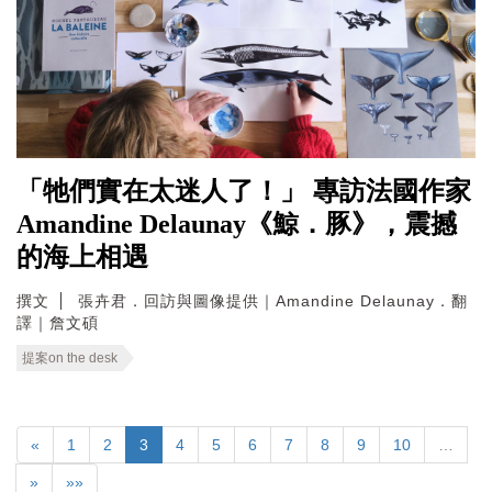
「牠們實在太迷人了！」 專訪法國作家
Amandine Delaunay《鯨．豚》，震撼
的海上相遇
撰文
張卉君．回訪與圖像提供｜Amandine Delaunay．翻
譯｜詹文碩
提案on the desk
«
1
2
3
4
5
6
7
8
9
10
…
»
»»