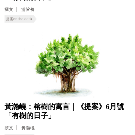
撰文
游旨价
提案on the desk
黃瀚嶢：榕樹的寓言｜《提案》6月號
「有樹的日子」
撰文
黃瀚嶢