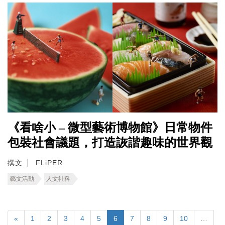
《看啥小 – 微型藝術博物館》日常物件
包裝社會議題，打造詼諧趣味的世界觀
撰文
FLiPER
藝文活動
人文社科
«
1
2
3
4
5
6
7
8
9
10
…