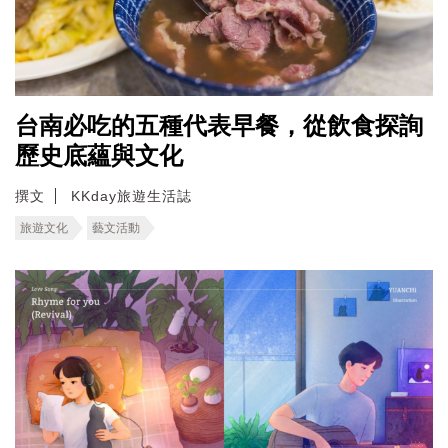
台南必吃的五種代表早餐，從飲食探詢
歷史底蘊與文化
撰文
KKday旅遊生活誌
旅遊文化
藝文活動