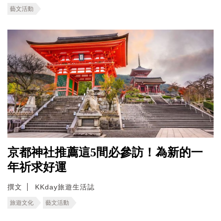
藝文活動
京都神社推薦這5間必參訪！為新的一
年祈求好運
撰文
KKday旅遊生活誌
旅遊文化
藝文活動