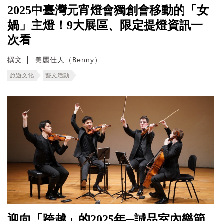
2025中臺灣元宵燈會獨創會移動的「女
媧」主燈！9大展區、限定提燈資訊一
次看
撰文
美麗佳人（Benny）
旅遊文化
藝文活動
迎向「跨越」的2025年─誠品室內樂節