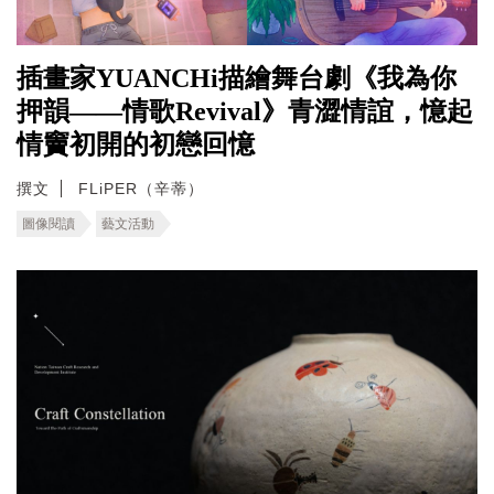
插畫家YUANCHi描繪舞台劇《我為你
押韻——情歌Revival》青澀情誼，憶起
情竇初開的初戀回憶
撰文
FLiPER（辛蒂）
圖像閱讀
藝文活動