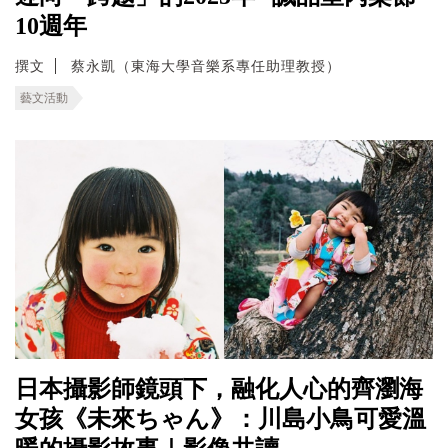
10週年
撰文
蔡永凱（東海大學音樂系專任助理教授）
藝文活動
日本攝影師鏡頭下，融化人心的齊瀏海
女孩《未來ちゃん》：川島小鳥可愛溫