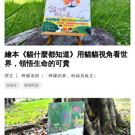
繪本《貓什麼都知道》用貓貓視角看世
界，領悟生命的可貴
撰文
檸檬老師（「檸檬的家」粉絲頁板主）
迷繪本
圖像閱讀