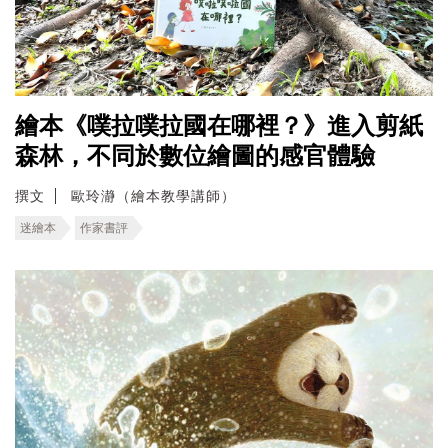
繪本《噗拉噗拉國在哪裡？》進入剪紙
森林，不同於數位繪圖的感官體驗
撰文
歐玲瀞（繪本教學講師）
迷繪本
作家書評