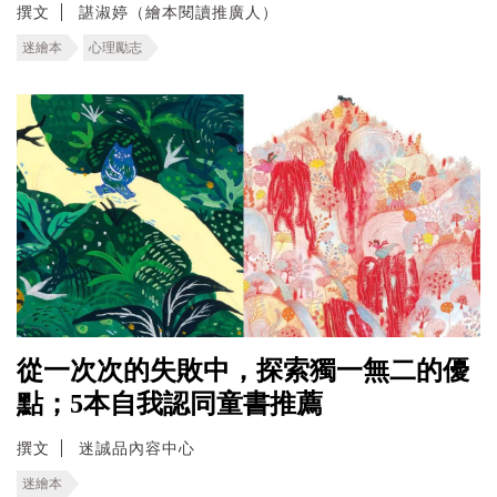
撰文
諶淑婷（繪本閱讀推廣人）
迷繪本
心理勵志
從一次次的失敗中，探索獨一無二的優
點；5本自我認同童書推薦
撰文
迷誠品內容中心
迷繪本