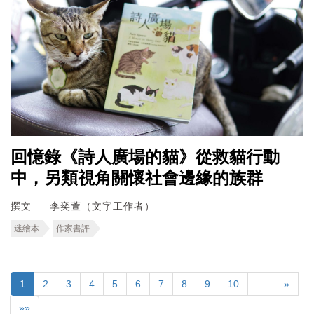
回憶錄《詩人廣場的貓》從救貓行動
中，另類視角關懷社會邊緣的族群
撰文
李奕萱（文字工作者）
迷繪本
作家書評
1
2
3
4
5
6
7
8
9
10
…
»
»»