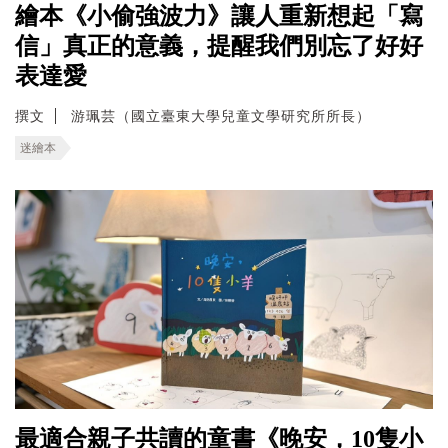
繪本《小偷強波力》讓人重新想起「寫
信」真正的意義，提醒我們別忘了好好
表達愛
撰文
游珮芸（國立臺東大學兒童文學研究所所長）
迷繪本
最適合親子共讀的童書《晚安，10隻小