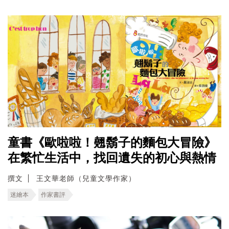
童書《歐啦啦！翹鬍子的麵包大冒險》
在繁忙生活中，找回遺失的初心與熱情
撰文
王文華老師（兒童文學作家）
迷繪本
作家書評