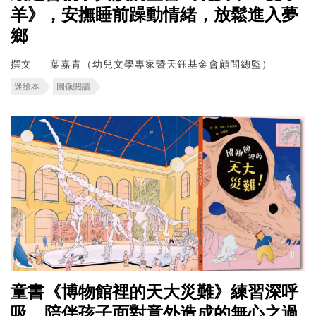
羊》，安撫睡前躁動情緒，放鬆進入夢
鄉
撰文
葉嘉青（幼兒文學專家暨天鈺基金會顧問總監）
迷繪本
圖像閱讀
童書《博物館裡的天大災難》練習深呼
吸，陪伴孩子面對意外造成的無心之過