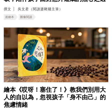
撰文
吳文君（閱讀盪鞦韆主筆）
迷繪本
圖像閱讀
繪本《哎呀！塞住了！》教我們別用大
人的自以為，忽視孩子「身不由己」的
焦慮情緒