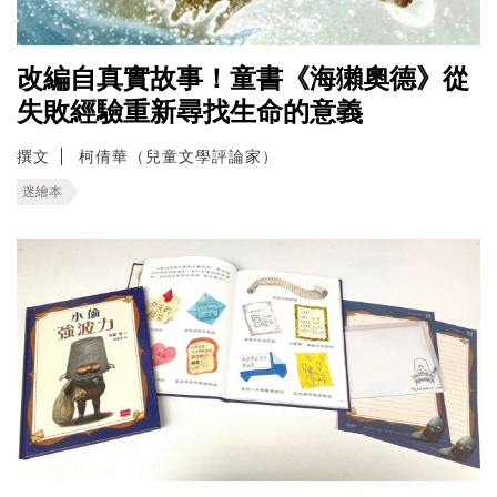
改編自真實故事！童書《海獺奧德》從
失敗經驗重新尋找生命的意義
撰文
柯倩華（兒童文學評論家）
迷繪本