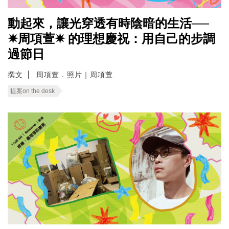
動起來，讓光穿透有時陰暗的生活──
✷周項萱✷ 的理想慶祝：用自己的步調
過節日
撰文
周項萱．照片｜周項萱
提案on the desk