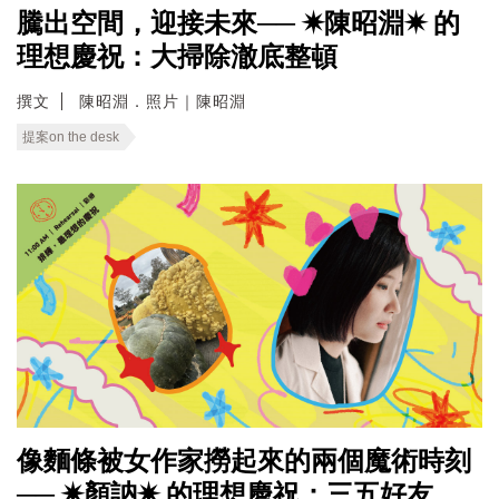
騰出空間，迎接未來── ✷陳昭淵✷ 的
理想慶祝：大掃除澈底整頓
撰文
陳昭淵．照片｜陳昭淵
提案on the desk
像麵條被女作家撈起來的兩個魔術時刻
── ✷顏訥✷ 的理想慶祝：三五好友，