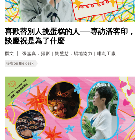
喜歡替別人挑蛋糕的人──專訪潘客印，
談慶祝是為了什麼
撰文
張嘉真．攝影｜劉璧慈．場地協力｜啡創工廠
提案on the desk