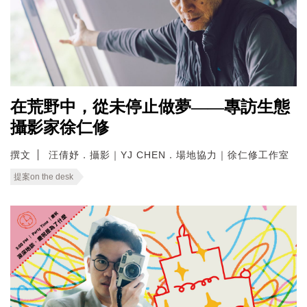
在荒野中，從未停止做夢——專訪生態
攝影家徐仁修
撰文
汪倩妤．攝影｜YJ CHEN．場地協力｜徐仁修工作室
提案on the desk