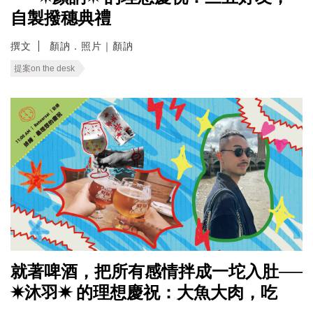
自製撥穗典禮
撰文
顏訥．照片｜顏訥
提案on the desk
就著啤酒，把所有感情拌成一坨入肚──
✷沐羽✷ 的理想慶祝：大魚大肉，吃