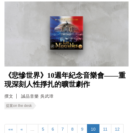
《悲慘世界》10週年紀念音樂會——重
現深刻人性掙扎的曠世劇作
撰文
誠品音樂 吳武璋
提案on the desk
««
«
…
5
6
7
8
9
10
11
12