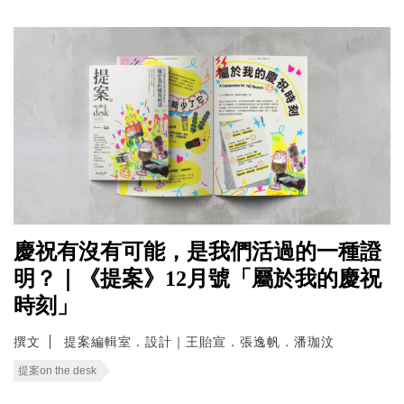
慶祝有沒有可能，是我們活過的一種證
明？｜《提案》12月號「屬於我的慶祝
時刻」
撰文
提案編輯室．設計｜王貽宣．張逸帆．潘珈汶
提案on the desk