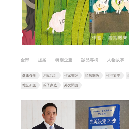
全部
提案
特別企畫
誠品專欄
人物故事
健康養生
創意設計
作家書評
情感關係
推理文學
雜誌新訊
親子家庭
外文閱讀