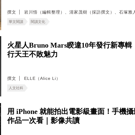
撰文
岩川悟（編輯整理）、清家茂樹（採訪撰文）、石塚雅
華文閱讀
閱讀文化
火星人Bruno Mars睽違10年發行新專
行天王不敗魅力
撰文
ELLE（Alice Li）
人文社科
用 iPhone 就能拍出電影級畫面！手機攝
作品一次看｜影像共讀