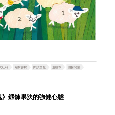
文社科
編輯書房
閱讀文化
迷繪本
圖像閱讀
魂》鍛鍊果決的強健心態