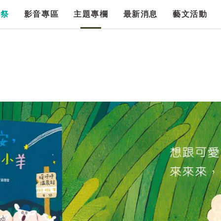
漫祭
影音專區
主題專欄
最新消息
藝文活動