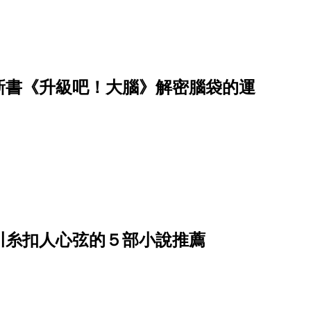
新書《升級吧！大腦》解密腦袋的運
）
川糸扣人心弦的５部小說推薦