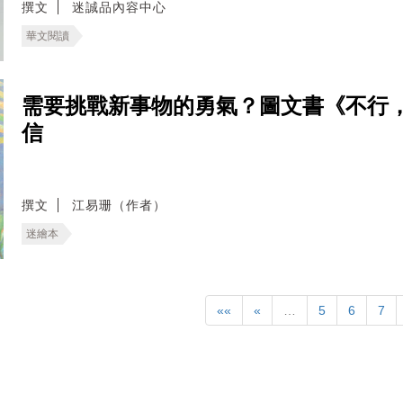
撰文
迷誠品內容中心
華文閱讀
需要挑戰新事物的勇氣？圖文書《不行
信
撰文
江易珊（作者）
迷繪本
««
«
…
5
6
7