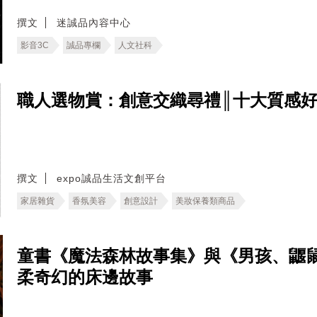
撰文
迷誠品內容中心
影音3C
誠品專欄
人文社科
職人選物賞：創意交織尋禮║十大質感
撰文
expo誠品生活文創平台
家居雜貨
香氛美容
創意設計
美妝保養類商品
童書《魔法森林故事集》與《男孩、鼴
柔奇幻的床邊故事