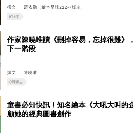
撰文
藍依勤（繪本星球212-7版主）
迷繪本
作家陳曉唯讀《刪掉容易，忘掉很難》
下一階段
撰文
陳曉唯
心理勵志
童書必知快訊！知名繪本《大吼大叫的
顧她的經典圖書創作