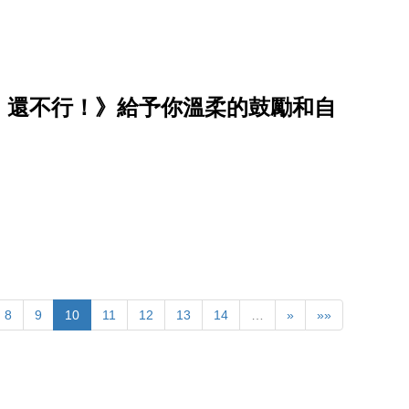
，還不行！》給予你溫柔的鼓勵和自
8
9
10
11
12
13
14
…
»
»»