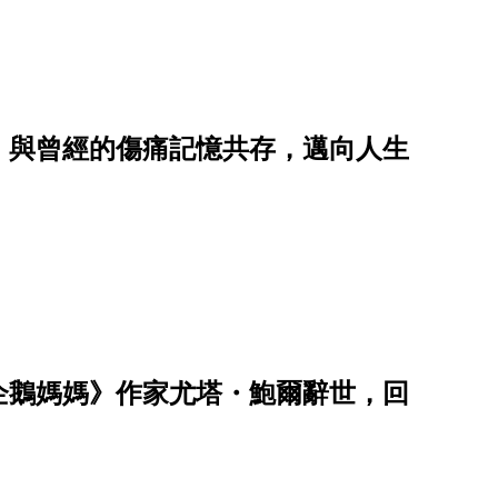
，與曾經的傷痛記憶共存，邁向人生
企鵝媽媽》作家尤塔・鮑爾辭世，回