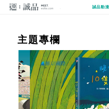
誠品動
主題專欄