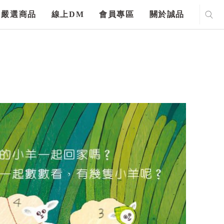
嚴選商品
線上DM
會員專區
關於誠品