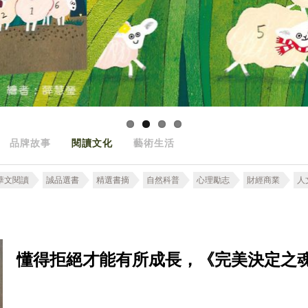
品牌故事
閱讀文化
藝術生活
華文閱讀
誠品選書
精選書摘
自然科普
心理勵志
財經商業
人
懂得拒絕才能有所成長，《完美決定之