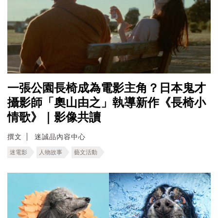
一張公園長椅成為電影主角？日本鬼才
攝影師「奧山由之」執導新作《長椅小
情歌》｜影像共讀
撰文
迷誠品內容中心
迷電影
人物故事
藝文活動