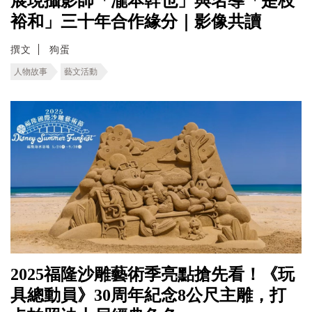
展現攝影師「瀧本幹也」與名導「是枝
裕和」三十年合作緣分｜影像共讀
撰文
狗蛋
人物故事
藝文活動
2025福隆沙雕藝術季亮點搶先看！《玩
具總動員》30周年紀念8公尺主雕，打