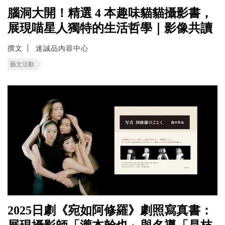
腦洞大開！精選 4 本趣味貓貓攝影書，
展現喵星人獨特的生活哲學｜影像共讀
撰文
迷誠品內容中心
藝文活動
2025日劇《宛如阿修羅》劇照寫真書：