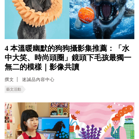
4 本溫暖幽默的狗狗攝影集推薦：「水
中大笑、時尚頭圈」鏡頭下毛孩最獨一
無二的模樣｜影像共讀
撰文
迷誠品內容中心
藝文活動