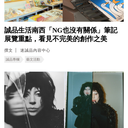
誠品生活南西「NG也沒有關係」筆記
展覽重點，看見不完美的創作之美
撰文
迷誠品內容中心
誠品專欄
藝文活動