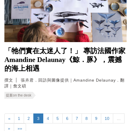
「牠們實在太迷人了！」 專訪法國作家
Amandine Delaunay《鯨．豚》，震撼
的海上相遇
撰文
張卉君．回訪與圖像提供｜Amandine Delaunay．翻
譯｜詹文碩
提案on the desk
«
1
2
3
4
5
6
7
8
9
10
…
»
»»