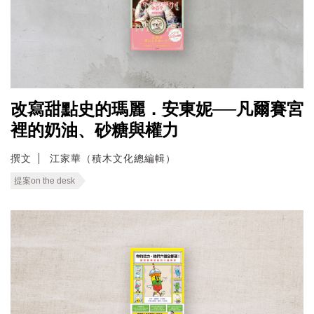
改寫甜點史的瑪麗．安東妮──凡爾賽宮
裡的奶油、砂糖與權力
撰文
江家華（積木文化總編輯）
提案on the desk