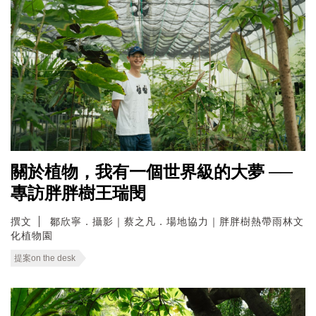
關於植物，我有一個世界級的大夢 ──
專訪胖胖樹王瑞閔
撰文
鄒欣寧．攝影｜蔡之凡．場地協力｜胖胖樹熱帶雨林文
化植物園
提案on the desk