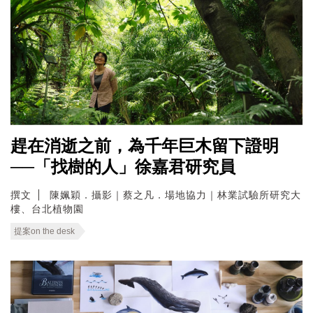
趕在消逝之前，為千年巨木留下證明
──「找樹的人」徐嘉君研究員
撰文
陳姵穎．攝影｜蔡之凡．場地協力｜林業試驗所研究大
樓、台北植物園
提案on the desk