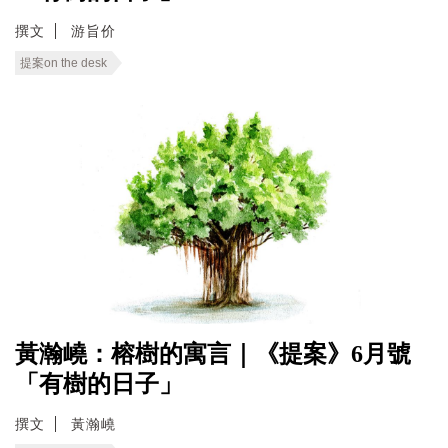
撰文
游旨价
提案on the desk
黃瀚嶢：榕樹的寓言｜《提案》6月號
「有樹的日子」
撰文
黃瀚嶢