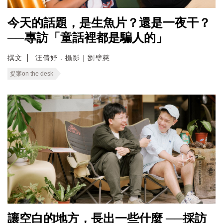
今天的話題，是生魚片？還是一夜干？
──專訪「童話裡都是騙人的」
撰文
汪倩妤．攝影｜劉璧慈
提案on the desk
讓空白的地方，長出一些什麼 ──採訪