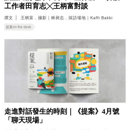
工作者田育志╳王柄富對談
撰文
王柄富．攝影｜林昶志．採訪場地｜Kaffi Bakki
提案on the desk
走進對話發生的時刻｜《提案》4月號
「聊天現場」