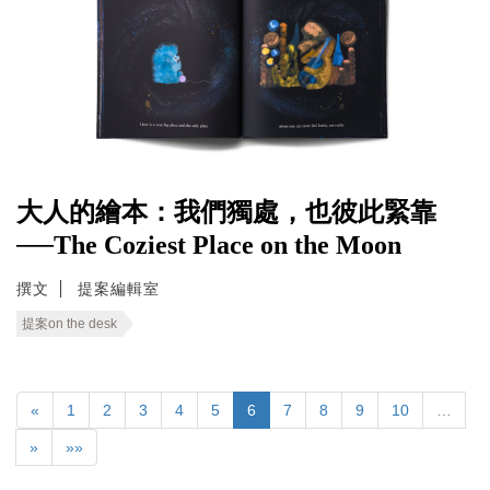
大人的繪本：我們獨處，也彼此緊靠
──The Coziest Place on the Moon
撰文
提案編輯室
提案on the desk
«
1
2
3
4
5
6
7
8
9
10
…
»
»»