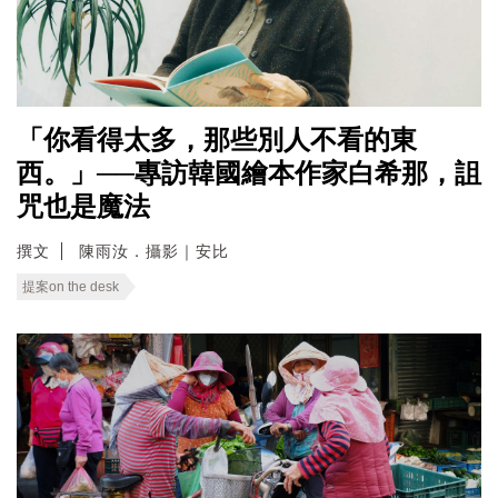
「你看得太多，那些別人不看的東
西。」──專訪韓國繪本作家白希那，詛
咒也是魔法
撰文
陳雨汝．攝影｜安比
提案on the desk