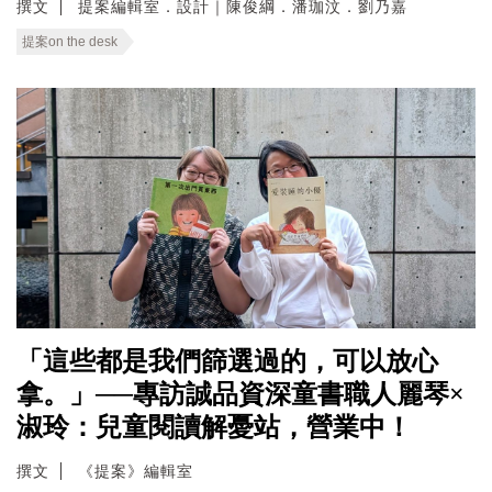
撰文
提案編輯室．設計｜陳俊綱．潘珈汶．劉乃嘉
提案on the desk
「這些都是我們篩選過的，可以放心
拿。」──專訪誠品資深童書職人麗琴×
淑玲：兒童閱讀解憂站，營業中！
撰文
《提案》編輯室