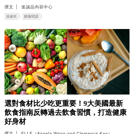
撰文
迷誠品內容中心
迷繪本
圖像閱讀
選對食材比少吃更重要！9大美國最新
飲食指南反轉過去飲食習慣，打造健康
好身材
撰文
ELLE（Angela Wang and Clemence Kao）