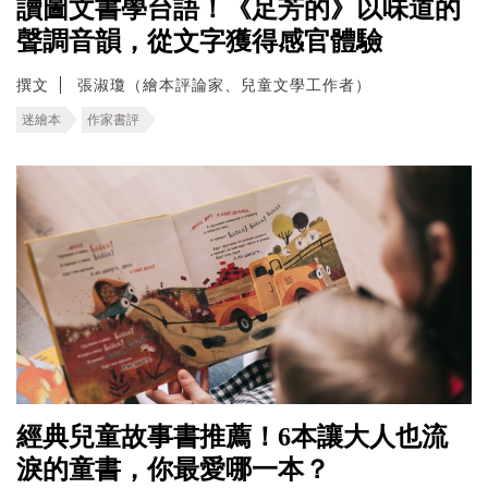
讀圖文書學台語！《足芳的》以味道的
聲調音韻，從文字獲得感官體驗
撰文
張淑瓊（繪本評論家、兒童文學工作者）
迷繪本
作家書評
經典兒童故事書推薦！6本讓大人也流
淚的童書，你最愛哪一本？