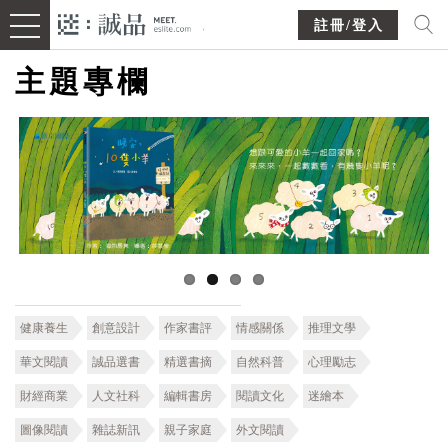
註冊/登入
主題專欄
健康養生
創意設計
作家書評
情感關係
推理文學
華文閱讀
誠品選書
精選書摘
自然科普
心理勵志
財經商業
人文社科
編輯書房
閱讀文化
迷繪本
圖像閱讀
雜誌新訊
親子家庭
外文閱讀