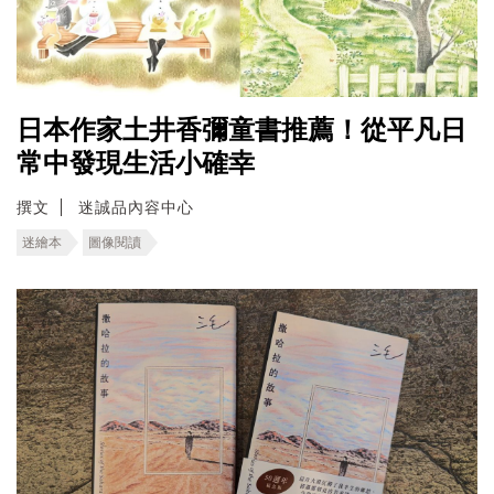
日本作家土井香彌童書推薦！從平凡日
常中發現生活小確幸
撰文
迷誠品內容中心
迷繪本
圖像閱讀