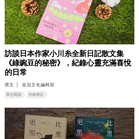
訪談日本作家小川糸全新日記散文集
《綠豌豆的秘密》，紀錄心靈充滿喜悅
的日常
撰文
皇冠文化編輯部
華文閱讀
作家專訪