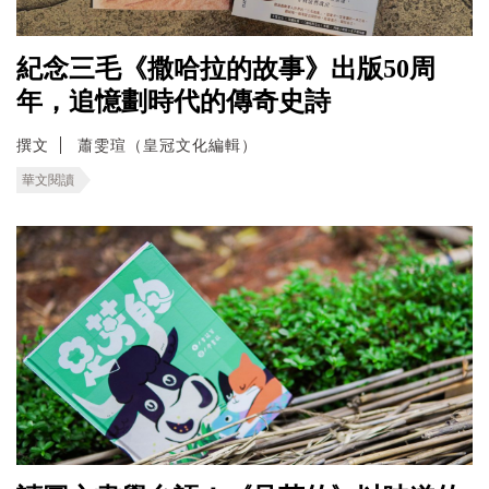
紀念三毛《撒哈拉的故事》出版50周
年，追憶劃時代的傳奇史詩
撰文
蕭雯瑄（皇冠文化編輯）
華文閱讀