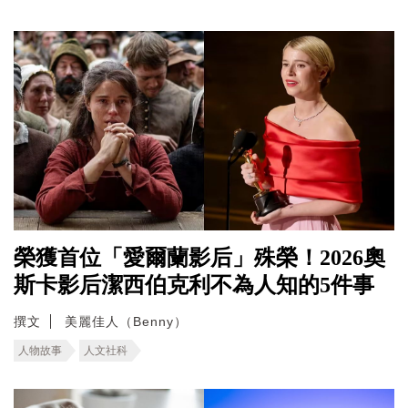
榮獲首位「愛爾蘭影后」殊榮！2026奧
斯卡影后潔西伯克利不為人知的5件事
撰文
美麗佳人（Benny）
人物故事
人文社科