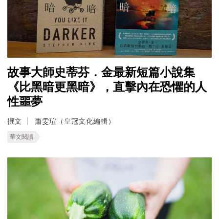
故事大師史蒂芬．金最新短篇小說集
《比黑暗更黑暗》，直擊內在恐懼的人
性噩夢
撰文
蕭雯瑄（皇冠文化編輯）
華文閱讀