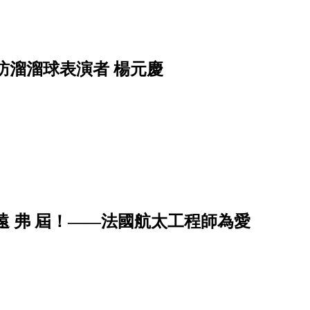
訪溜溜球表演者 楊元慶
遠 弗 屆！——法國航太工程師為愛