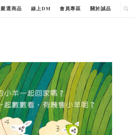
嚴選商品
線上DM
會員專區
關於誠品