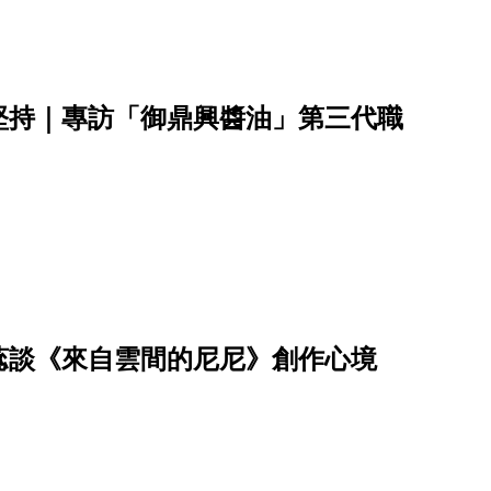
堅持｜專訪「御鼎興醬油」第三代職
蕊談《來自雲間的尼尼》創作心境