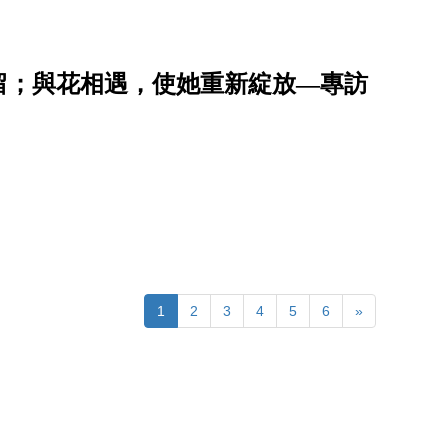
留；與花相遇，使她重新綻放—專訪
1
2
3
4
5
6
»