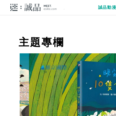
誠品動
主題專欄