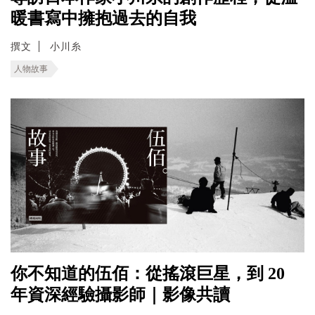
暖書寫中擁抱過去的自我
撰文
小川糸
人物故事
你不知道的伍佰：從搖滾巨星，到 20
年資深經驗攝影師｜影像共讀