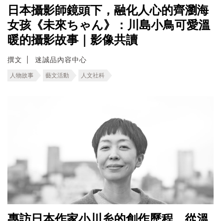
日本攝影師鏡頭下，融化人心的齊瀏海
女孩《未來ちゃん》：川島小鳥可愛溫
暖的攝影故事｜影像共讀
撰文
迷誠品內容中心
人物故事
藝文活動
人文社科
專訪日本作家小川糸的創作歷程，從溫