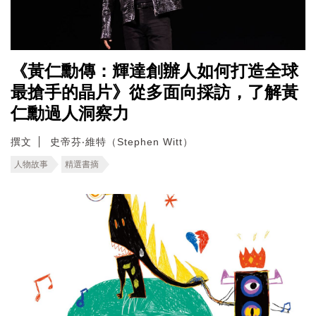
《黃仁勳傳：輝達創辦人如何打造全球
最搶手的晶片》從多面向採訪，了解黃
仁勳過人洞察力
撰文
史帝芬‧維特（Stephen Witt）
人物故事
精選書摘