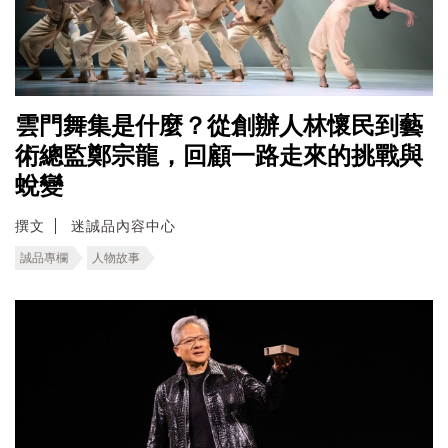
雲門舞集是什麼？從創辦人林懷民到藝
術總監鄭宗龍，回顧一路走來的挑戰與
蛻變
撰文
迷誠品內容中心
誠品專欄
人物故事