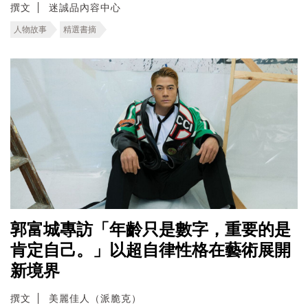
撰文
迷誠品內容中心
人物故事
精選書摘
郭富城專訪「年齡只是數字，重要的是
肯定自己。」以超自律性格在藝術展開
新境界
撰文
美麗佳人（派脆克）