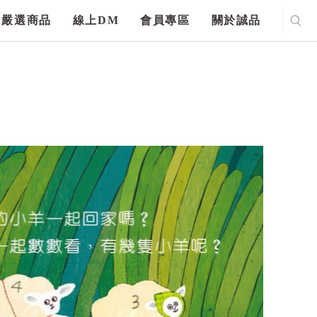
嚴選商品
線上DM
會員專區
關於誠品