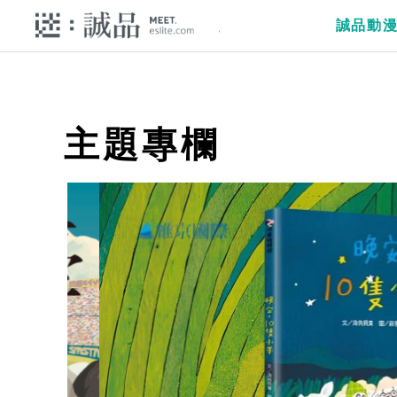
誠品動
主題專欄