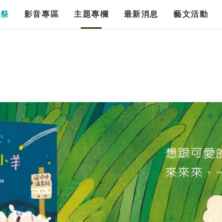
漫祭
影音專區
主題專欄
最新消息
藝文活動