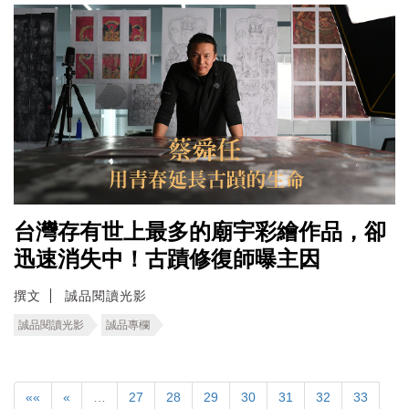
台灣存有世上最多的廟宇彩繪作品，卻
迅速消失中！古蹟修復師曝主因
撰文
誠品閱讀光影
誠品閱讀光影
誠品專欄
««
«
…
27
28
29
30
31
32
33