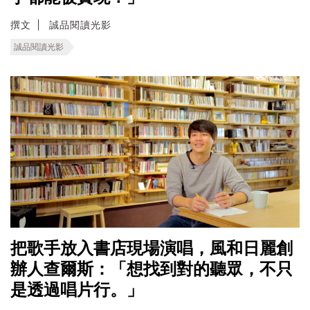
撰文
誠品閱讀光影
誠品閱讀光影
把歌手放入書店現場演唱，風和日麗創
辦人查爾斯：「想找到對的聽眾，不只
是透過唱片行。」