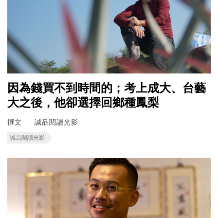
因為錢買不到時間的；考上成大、台藝
大之後，他卻選擇回鄉種鳳梨
撰文
誠品閱讀光影
誠品閱讀光影