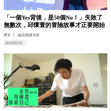
「一個Yes背後，是50個No！」失敗了
無數次，邱懷萱的冒險故事才正要開始
撰文
誠品閱讀光影
誠品閱讀光影