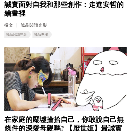
誠實面對自我和那些創作：走進安哲的
繪畫裡
撰文
誠品閱讀光影
誠品閱讀光影
誠品專欄
在家庭的廢墟撿拾自己，你敢說自己無
條件的深愛母親嗎? 【厭世姬】最誠實