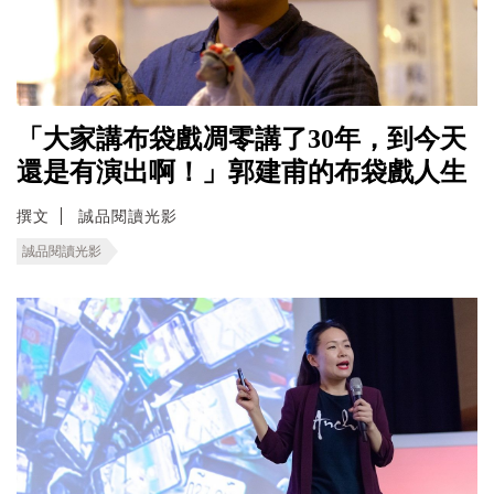
「大家講布袋戲凋零講了30年，到今天
還是有演出啊！」郭建甫的布袋戲人生
撰文
誠品閱讀光影
誠品閱讀光影