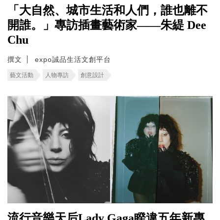
「大自然、城市生活和人們，誰也離不
開誰。」專訪插畫藝術家——朱緹 Dee
Chu
撰文
expo誠品生活文創平台
藝文活動
人物專訪
創意設計
流行音樂天后Lady Gaga睽違五年新專