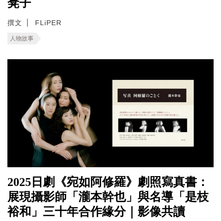
凳子
撰文
FLiPER
人物故事
2025日劇《宛如阿修羅》劇照寫真書：
展現攝影師「瀧本幹也」與名導「是枝
裕和」三十年合作緣分｜影像共讀