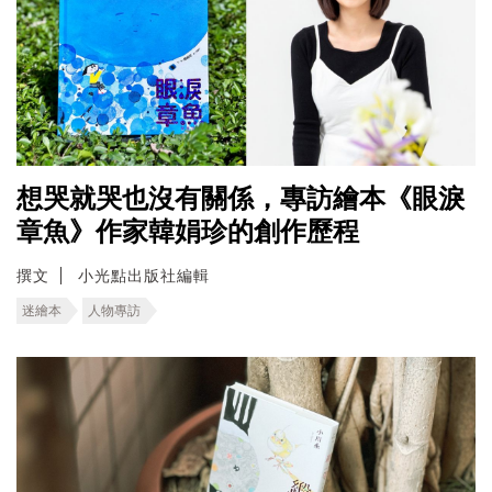
想哭就哭也沒有關係，專訪繪本《眼淚
章魚》作家韓娟珍的創作歷程
撰文
小光點出版社編輯
迷繪本
人物專訪