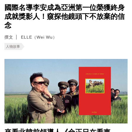
國際名導李安成為亞洲第一位榮獲終身
成就獎影人！窺探他鏡頭下不放棄的信
念
撰文
ELLE（Wei Wu）
人物故事