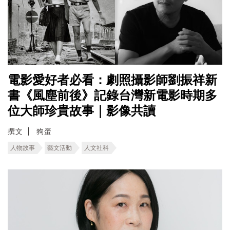
電影愛好者必看：劇照攝影師劉振祥新
書《風塵前後》記錄台灣新電影時期多
位大師珍貴故事｜影像共讀
撰文
狗蛋
人物故事
藝文活動
人文社科