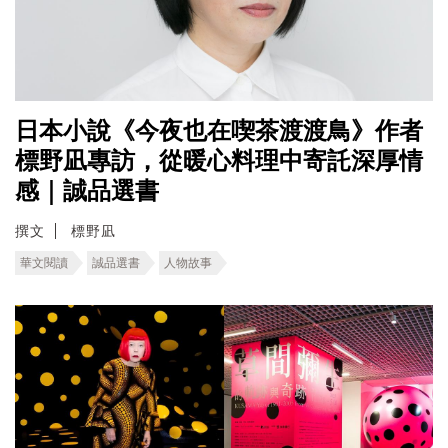
日本小說《今夜也在喫茶渡渡鳥》作者
標野凪專訪，從暖心料理中寄託深厚情
感｜誠品選書
撰文
標野凪
華文閱讀
誠品選書
人物故事