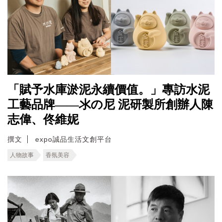
「賦予水庫淤泥永續價值。」專訪水泥
工藝品牌——氺の尼 泥研製所創辦人陳
志偉、佟維妮
撰文
expo誠品生活文創平台
人物故事
香氛美容