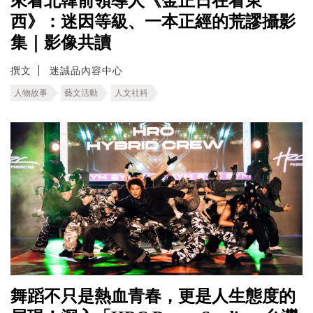
來看北韓前領導人《金正日在看東
西》：迷因等級、一本正經的荒謬攝影
集｜影像共讀
撰文
迷誠品內容中心
人物故事
藝文活動
人文社科
舞蹈不只是熱血青春，更是人生態度的