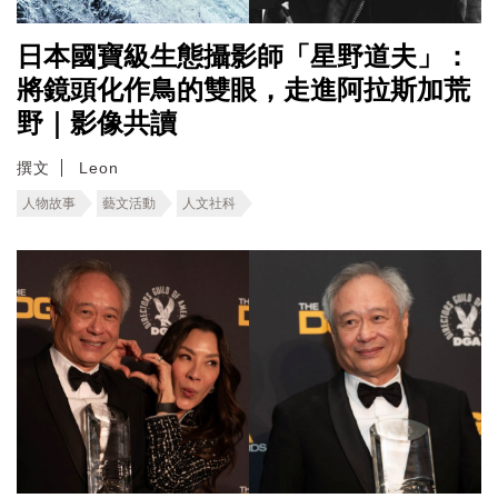
日本國寶級生態攝影師「星野道夫」：
將鏡頭化作鳥的雙眼，走進阿拉斯加荒
野｜影像共讀
撰文
Leon
人物故事
藝文活動
人文社科