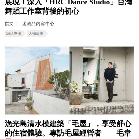
展現！深入「HRC Dance Studio」台灣
舞蹈工作室背後的初心
撰文
迷誠品內容中心
誠品專欄
人物故事
漁光島清水模建築「毛屋」，享受舒心
的住宿體驗。專訪毛屋經營者——毛韋