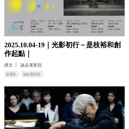
2025.10.04-19｜光影初行－是枝裕和創
作起點｜
撰文
誠品電影院
迷電影
誠品電影院