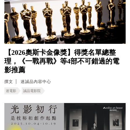
【2026奧斯卡金像獎】得獎名單總整
理，《一戰再戰》等4部不可錯過的電
影推薦
撰文
迷誠品內容中心
迷電影
誠品電影院