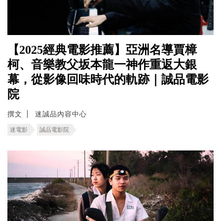
【2025經典電影推薦】亞洲名導賈樟
柯、音樂教父坂本龍一神作重返大銀
幕，從影像回味時代的軌跡｜誠品電影
院
撰文
迷誠品內容中心
迷電影
誠品電影院