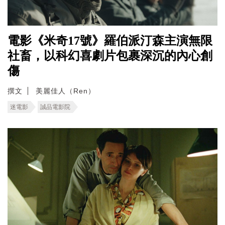
電影《米奇17號》羅伯派汀森主演無限
社畜，以科幻喜劇片包裹深沉的內心創
傷
撰文
美麗佳人（Ren）
迷電影
誠品電影院