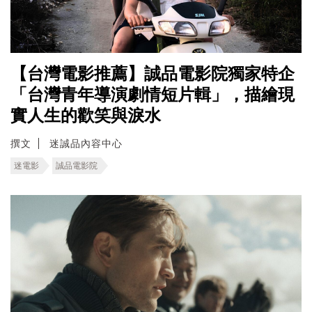
【台灣電影推薦】誠品電影院獨家特企
「台灣青年導演劇情短片輯」，描繪現
實人生的歡笑與淚水
撰文
迷誠品內容中心
迷電影
誠品電影院