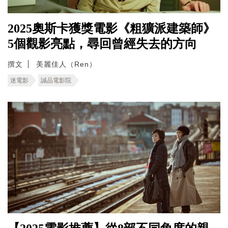
2025奧斯卡獲獎電影《粗獷派建築師》
5個觀影亮點，尋回曾經失去的方向
撰文
美麗佳人（Ren）
迷電影
誠品電影院