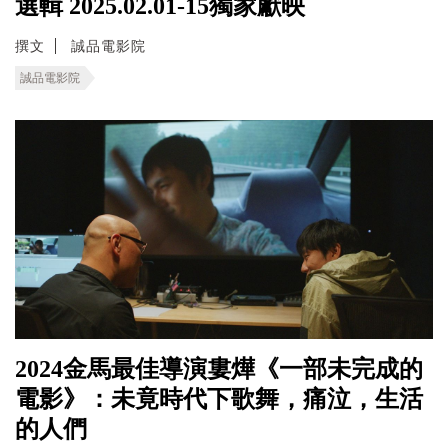
選輯 2025.02.01-15獨家獻映
撰文
誠品電影院
誠品電影院
2024金馬最佳導演婁燁《一部未完成的
電影》：未竟時代下歌舞，痛泣，生活
的人們