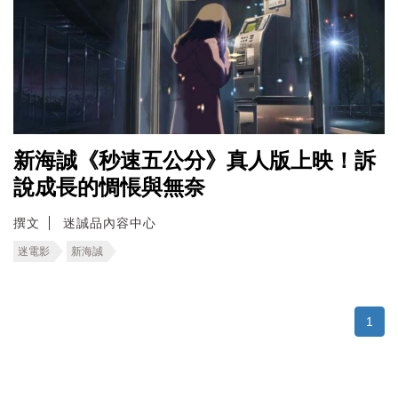
新海誠《秒速五公分》真人版上映！訴
說成長的惆悵與無奈
撰文
迷誠品內容中心
迷電影
新海誠
1