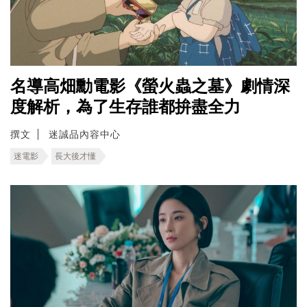
名導高畑勳電影《螢火蟲之墓》劇情深
度解析，為了生存誰都拚盡全力
撰文
迷誠品內容中心
迷電影
長大後才懂