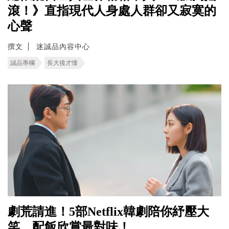
滾！》直指現代人身處人群卻又寂寞的
心聲
撰文
迷誠品內容中心
誠品專欄
長大後才懂
劇荒請進！5部Netflix韓劇陪你紓壓大
笑，配飯欣賞最對味！