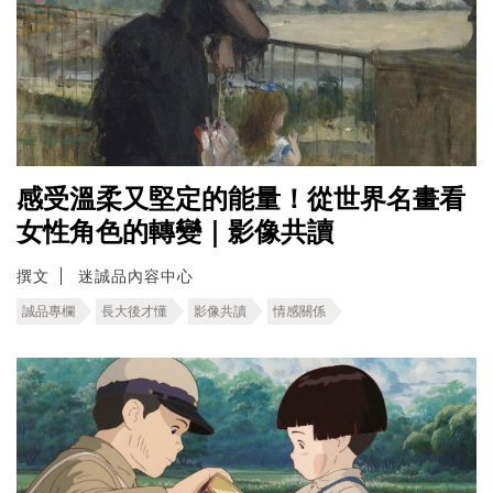
感受溫柔又堅定的能量！從世界名畫看
女性角色的轉變｜影像共讀
撰文
迷誠品內容中心
誠品專欄
長大後才懂
影像共讀
情感關係