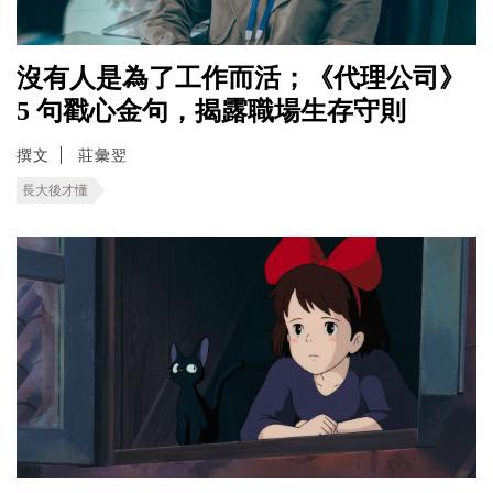
沒有人是為了工作而活；《代理公司》
5 句戳心金句，揭露職場生存守則
撰文
莊彙翌
長大後才懂