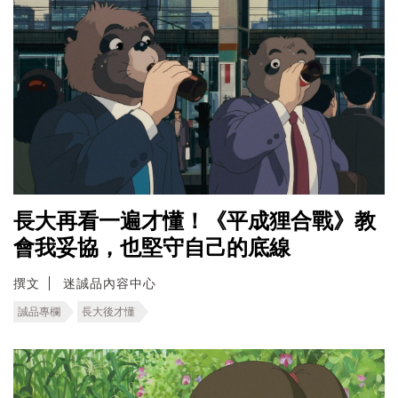
長大再看一遍才懂！《平成狸合戰》教
會我妥協，也堅守自己的底線
撰文
迷誠品內容中心
誠品專欄
長大後才懂