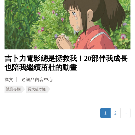
吉卜力電影總是拯救我！20部伴我成長
也陪我繼續茁壯的動畫
撰文
迷誠品內容中心
誠品專欄
長大後才懂
1
2
»