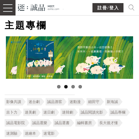
註冊/登入
主題專欄
影像共讀
迷台劇
誠品酒窖
迷動漫
細田守
新海誠
吉卜力
迷美劇
迷日劇
迷韓劇
誠品閱讀光影
誠品專欄
誠品電影院
誠品選樂
誠品選書
編輯書房
長大後才懂
迷測驗
迷繪本
迷電影