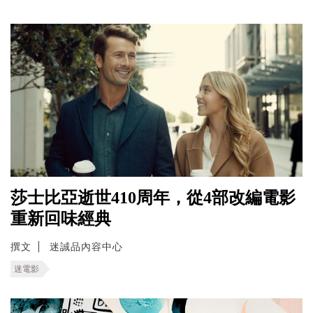
莎士比亞逝世410周年，從4部改編電影
重新回味經典
撰文
迷誠品內容中心
迷電影