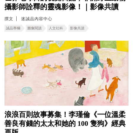
攝影師詮釋的靈魂影像！｜影像共讀
撰文
迷誠品內容中心
誠品專欄
圖像閱讀
人文社科
影像共讀
浪浪百則故事募集！李瑾倫《一位溫柔
善良有錢的太太和她的 100 隻狗》經典
再版