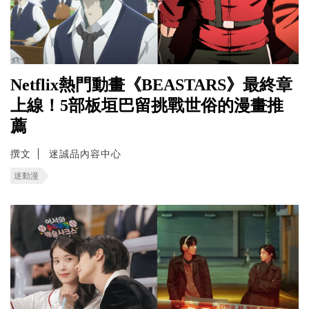
Netflix熱門動畫《BEASTARS》最終章
上線！5部板垣巴留挑戰世俗的漫畫推
薦
撰文
迷誠品內容中心
迷動漫