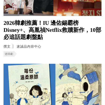
2026韓劇推薦！IU 邊佑錫霸榜
Disney+、高胤禎Netflix救贖新作，10部
必追話題劇盤點
撰文
迷誠品內容中心
迷韓劇