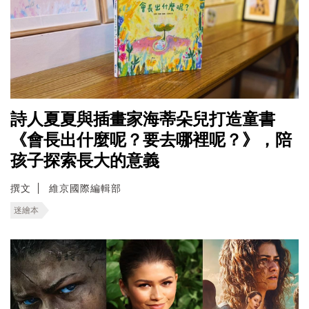
詩人夏夏與插畫家海蒂朵兒打造童書
《會長出什麼呢？要去哪裡呢？》，陪
孩子探索長大的意義
撰文
維京國際編輯部
迷繪本