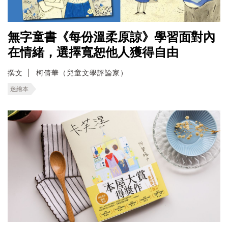
無字童書《每份溫柔原諒》學習面對內
在情緒，選擇寬恕他人獲得自由
撰文
柯倩華（兒童文學評論家）
迷繪本