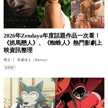
2026年Zendaya年度話題作品一次看！
《抓馬戀人》、《蜘蛛人》熱門影劇上
映資訊整理
撰文
美麗佳人（Benny）
迷美劇