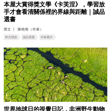
本屋大賞得獎文學《卡芙涅》，學習放
手才會看清關係裡的界線與距離｜誠品
選書
撰文
陳曉唯（作家）
華文閱讀
誠品選書
作家書評
世界地球日的視覺日記，非洲野生動物