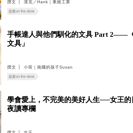
撰文
漢克／Hank｜東維工業
提案on the desk
手帳達人與他們馴化的文具 Part 2——《提
文具」
撰文
小荷｜南國的孩子Susan
提案on the desk
學會愛上，不完美的美好人生──女王的日常省
夜讀專欄
撰文
女王