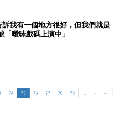
告訴我有一個地方很好，但我們就是
9月號「曖昧戲碼上演中」
3
74
75
76
77
78
79
…
»
»»