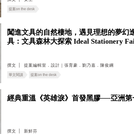
提案on the desk
闖進文具的自然棲地，遇見理想的夢幻逸
具：文具森林大探索 Ideal Stationery Fair 
撰文
提案編輯室．設計｜張育豪．劉乃嘉．陳俊綱
華文閱讀
提案on the desk
經典重溫《英雄淚》首發黑膠──亞洲第
撰文
新鮮芬