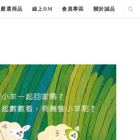
嚴選商品
線上DM
會員專區
關於誠品