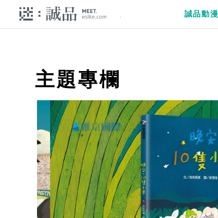
誠品動
主題專欄