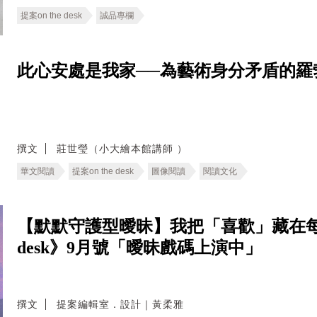
提案on the desk
誠品專欄
此心安處是我家──為藝術身分矛盾的羅
撰文
莊世瑩（小大繪本館講師 ）
華文閱讀
提案on the desk
圖像閱讀
閱讀文化
【默默守護型曖昧】我把「喜歡」藏在每件
desk》9月號「曖昧戲碼上演中」
撰文
提案編輯室．設計｜黃柔雅