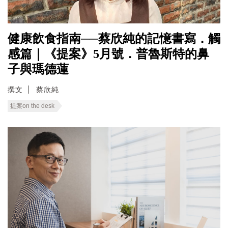
健康飲食指南──蔡欣純的記憶書寫．觸
感篇｜《提案》5月號．普魯斯特的鼻
子與瑪德蓮
撰文
蔡欣純
提案on the desk