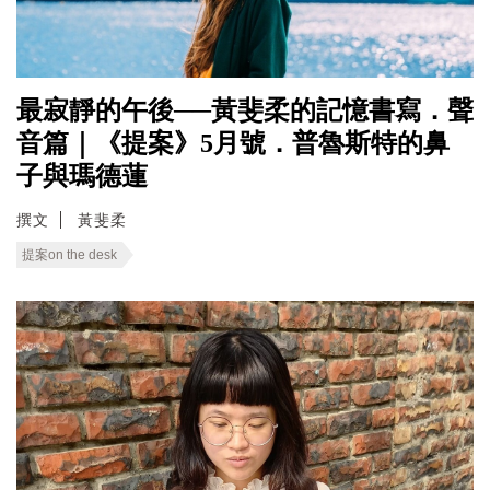
最寂靜的午後──黃斐柔的記憶書寫．聲
音篇｜《提案》5月號．普魯斯特的鼻
子與瑪德蓮
撰文
黃斐柔
提案on the desk