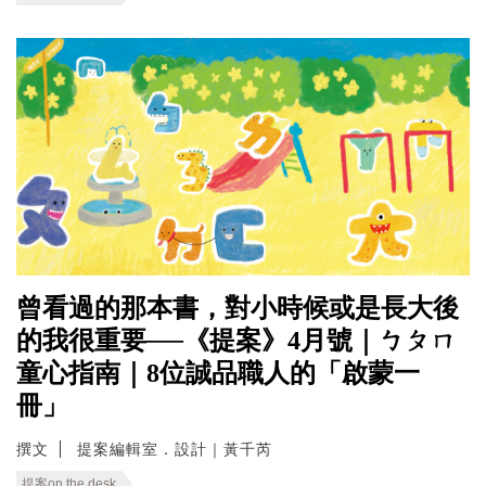
曾看過的那本書，對小時候或是長大後
的我很重要──《提案》4月號｜ㄅㄆㄇ
童心指南｜8位誠品職人的「啟蒙一
冊」
撰文
提案編輯室．設計｜黃千芮
提案on the desk