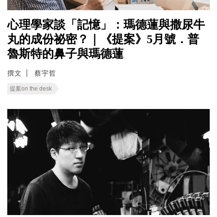
心理學家談「記憶」：瑪德蓮與撒尿牛
丸的成份祕密？｜《提案》5月號．普
魯斯特的鼻子與瑪德蓮
撰文
蔡宇哲
提案on the desk