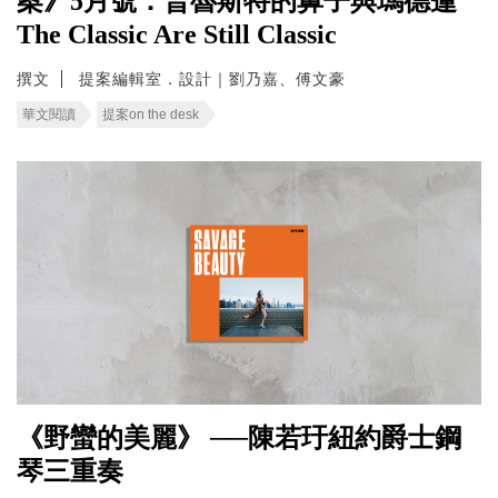
案》5月號：普魯斯特的鼻子與瑪德蓮
The Classic Are Still Classic
撰文
提案編輯室．設計｜劉乃嘉、傅文豪
華文閱讀
提案on the desk
《野蠻的美麗》 ──陳若玗紐約爵士鋼
琴三重奏