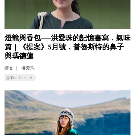
燈籠與香包──洪愛珠的記憶書寫．氣味
篇｜《提案》5月號．普魯斯特的鼻子
與瑪德蓮
撰文
洪愛珠
提案on the desk