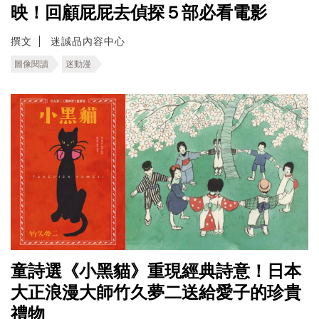
映！回顧屁屁去偵探５部必看電影
撰文
迷誠品內容中心
圖像閱讀
迷動漫
童詩選《小黑貓》重現經典詩意！日本
大正浪漫大師竹久夢二送給愛子的珍貴
禮物