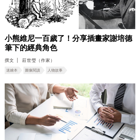
小熊維尼一百歲了！分享插畫家謝培德
筆下的經典角色
撰文
莊世瑩（作家）
迷繪本
圖像閱讀
人物故事