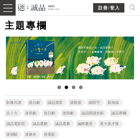
註冊/登入
主題專欄
影像共讀
迷台劇
誠品酒窖
迷動漫
細田守
新海誠
吉卜力
迷美劇
迷日劇
迷韓劇
誠品閱讀光影
誠品專欄
誠品電影院
誠品選樂
誠品選書
編輯書房
長大後才懂
迷測驗
迷繪本
迷電影