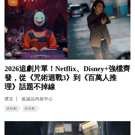
2026追劇片單！Netflix、Disney+強檔齊
發，從《咒術迴戰3》到《百萬人推
理》話題不掉線
撰文
迷誠品內容中心
迷韓劇
迷美劇