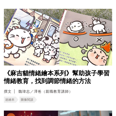
《麻吉貓情緒繪本系列》幫助孩子學習
情緒教育，找到調節情緒的方法
撰文
魏瑋志／澤爸（親職教育講師）
迷繪本
圖像閱讀