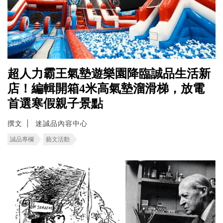
超人力霸王氣墊遊樂園降臨誠品生活新
店！編輯開箱4米高氣墊溜滑梯，放電
首選寒假親子景點
撰文
迷誠品內容中心
誠品專欄
藝文活動