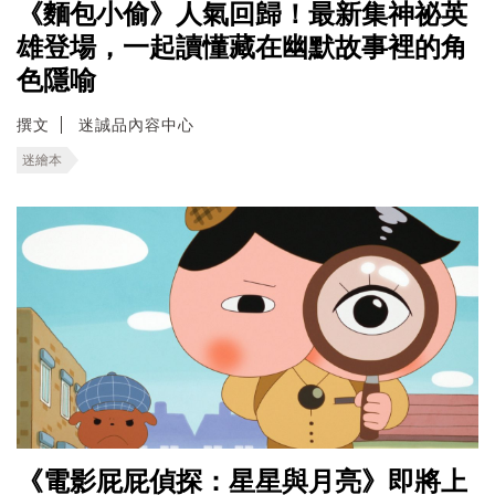
《麵包小偷》人氣回歸！最新集神祕英
雄登場，一起讀懂藏在幽默故事裡的角
色隱喻
撰文
迷誠品內容中心
迷繪本
《電影屁屁偵探：星星與月亮》即將上