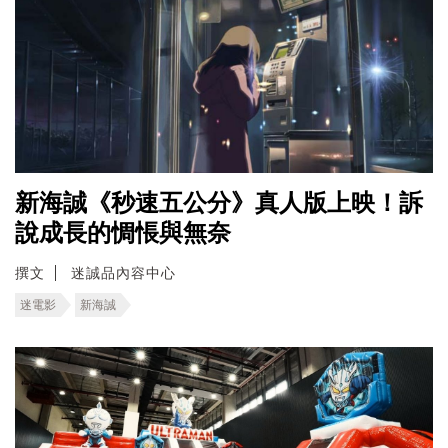
新海誠《秒速五公分》真人版上映！訴
說成長的惆悵與無奈
撰文
迷誠品內容中心
迷電影
新海誠