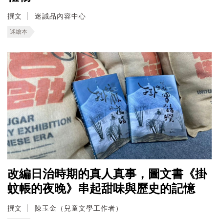
撰文
迷誠品內容中心
迷繪本
改編日治時期的真人真事，圖文書《掛
蚊帳的夜晚》串起甜味與歷史的記憶
撰文
陳玉金（兒童文學工作者）