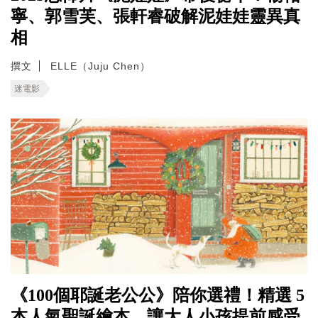
寧、郭雪芙、張軒睿破解泥娃娃靈異真
相
撰文
ELLE（Juju Chen）
迷電影
《100個耶誕老公公》陪你選禮！精選 5
本人氣聖誕繪本，讓大人小孩提前感受