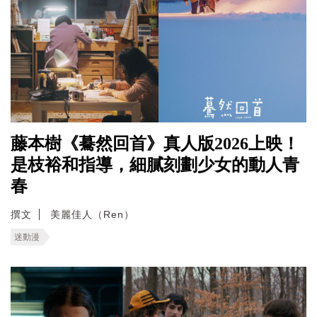
藤本樹《驀然回首》真人版2026上映！
是枝裕和指導，細膩刻劃少女的動人青
春
撰文
美麗佳人（Ren）
迷動漫