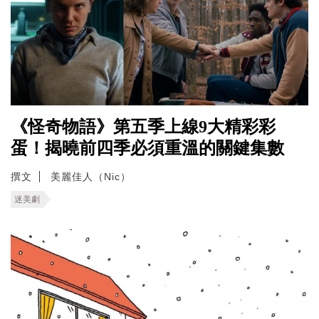
《怪奇物語》第五季上線9大精彩彩
蛋！揭曉前四季必須重溫的關鍵集數
撰文
美麗佳人（Nic）
迷美劇