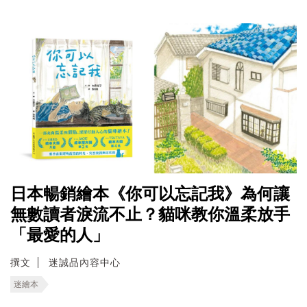
日本暢銷繪本《你可以忘記我》為何讓
無數讀者淚流不止？貓咪教你溫柔放手
「最愛的人」
撰文
迷誠品內容中心
迷繪本