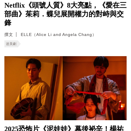
Netflix《頭號人質》8大亮點，《愛在三
部曲》茱莉．蝶兒展開權力的對峙與交
鋒
撰文
ELLE（Alice Li and Angela Chang）
迷美劇
2025恐怖片《泥娃娃》幕後祕辛！楊祐