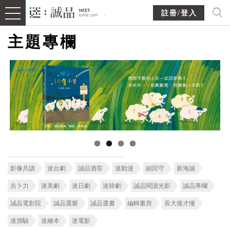
註冊/登入
主題專欄
影像共讀
迷台劇
誠品酒窖
迷動漫
細田守
新海誠
吉卜力
迷美劇
迷日劇
迷韓劇
誠品閱讀光影
誠品專欄
誠品電影院
誠品選樂
誠品選書
編輯書房
長大後才懂
迷測驗
迷繪本
迷電影