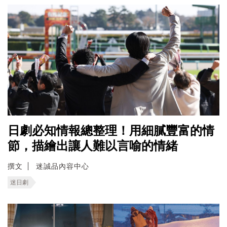
日劇必知情報總整理！用細膩豐富的情
節，描繪出讓人難以言喻的情緒
撰文
迷誠品內容中心
迷日劇