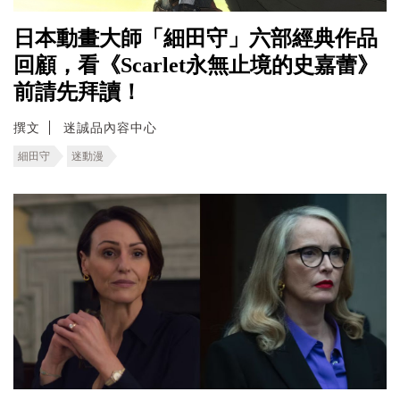
日本動畫大師「細田守」六部經典作品
回顧，看《Scarlet永無止境的史嘉蕾》
前請先拜讀！
撰文
迷誠品內容中心
細田守
迷動漫