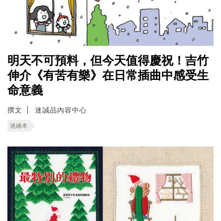
明天不可預料，但今天值得慶祝！吉竹
伸介《有苦有樂》在日常插曲中感受生
命意義
撰文
迷誠品內容中心
迷繪本