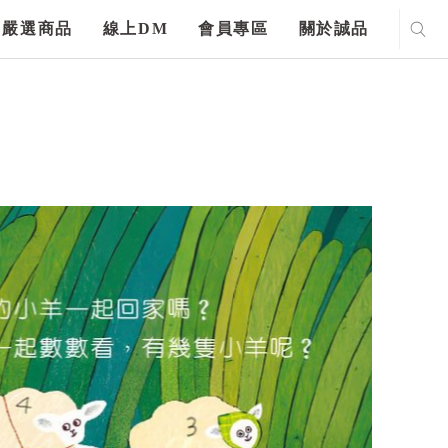
嚴選商品
線上DM
會員專區
關於誠品