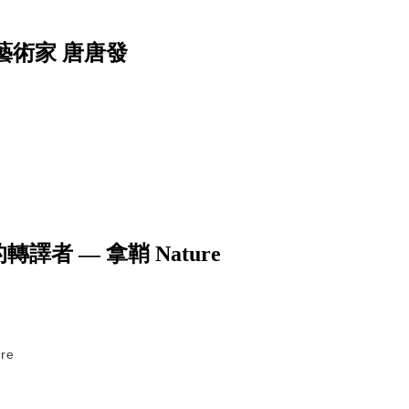
藝術家 唐唐發
者 — 拿鞘 Nature
re