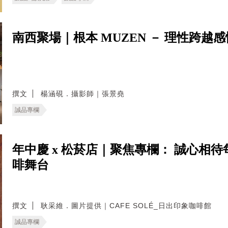
南西聚場｜根本 MUZEN － 理性跨越
撰文
楊涵硯．攝影師｜張景堯
誠品專欄
年中慶 x 松菸店｜聚焦專欄： 誠心相待每
啡舞台
撰文
耿采維．圖片提供｜CAFE SOLÉ_日出印象咖啡館
誠品專欄