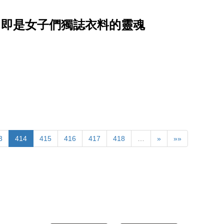
妙 即是女子們獨誌衣料的靈魂
3
414
415
416
417
418
…
»
»»