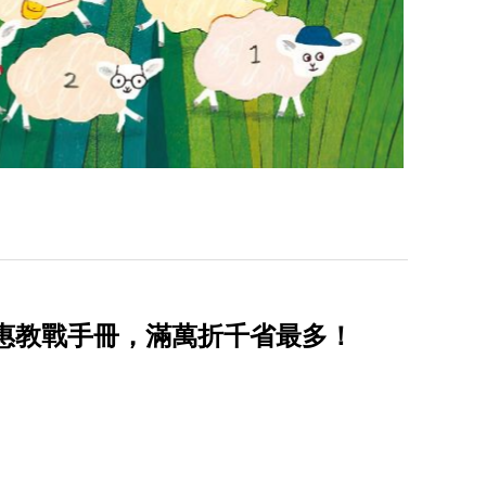
優惠教戰手冊，滿萬折千省最多！