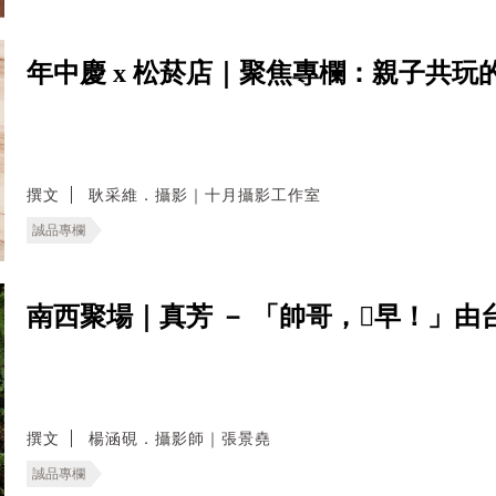
年中慶 x 松菸店｜聚焦專欄：親子共玩的
撰文
耿采維．攝影｜十月攝影工作室
誠品專欄
南西聚場｜真芳 － 「帥哥，𠢕早！」
撰文
楊涵硯．攝影師｜張景堯
誠品專欄