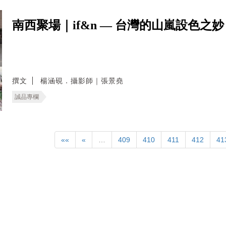
南西聚場｜if&n — 台灣的山嵐設色之
撰文
楊涵硯．攝影師｜張景堯
誠品專欄
««
«
…
409
410
411
412
41