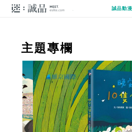
誠品動
主題專欄