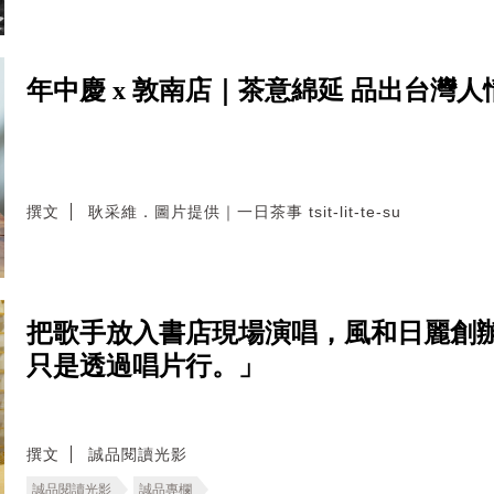
年中慶 x 敦南店｜茶意綿延 品出台灣人
撰文
耿采維．圖片提供｜一日茶事 tsit-lit-te-su
把歌手放入書店現場演唱，風和日麗創
只是透過唱片行。」
撰文
誠品閱讀光影
誠品閱讀光影
誠品專欄