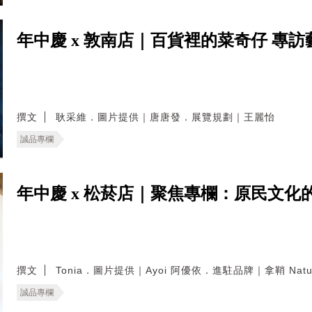
年中慶 x 敦南店｜百貨裡的菜奇仔 專訪
撰文
耿采維．圖片提供｜唐唐發．展覽規劃｜王麗怡
誠品專欄
年中慶 x 松菸店｜聚焦專欄：原民文化的轉譯
撰文
Tonia．圖片提供｜Ayoi 阿優依．進駐品牌｜拿鞘 Natu
誠品專欄