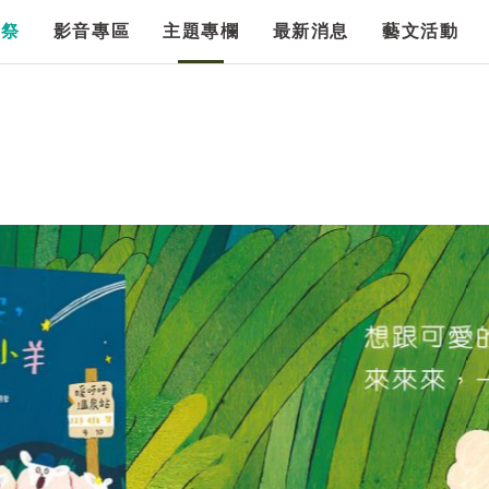
漫祭
影音專區
主題專欄
最新消息
藝文活動