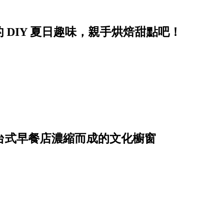
 DIY 夏日趣味，親手烘焙甜點吧！
由台式早餐店濃縮而成的文化櫥窗