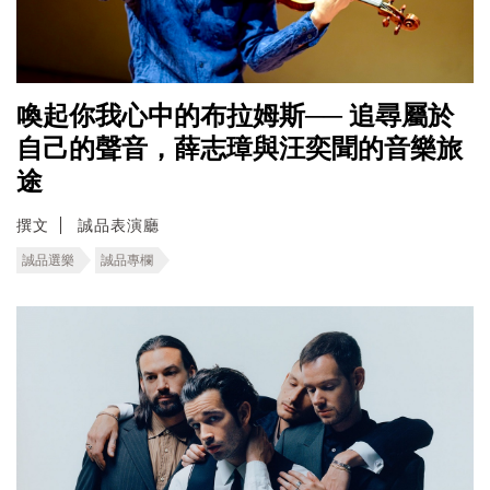
喚起你我心中的布拉姆斯── 追尋屬於
自己的聲音，薛志璋與汪奕聞的音樂旅
途
撰文
誠品表演廳
誠品選樂
誠品專欄