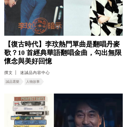
【復古時代】李玟熱門單曲是翻唱丹麥
歌？10 首經典華語翻唱金曲，勾出無限
懷念與美好回憶
撰文
迷誠品內容中心
誠品選樂
人物故事