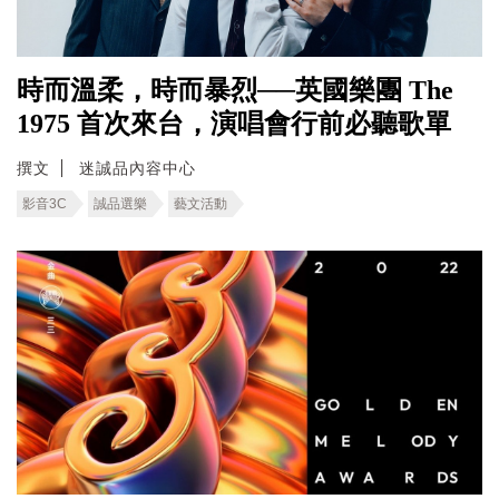
時而溫柔，時而暴烈──英國樂團 The
1975 首次來台，演唱會行前必聽歌單
撰文
迷誠品內容中心
影音3C
誠品選樂
藝文活動