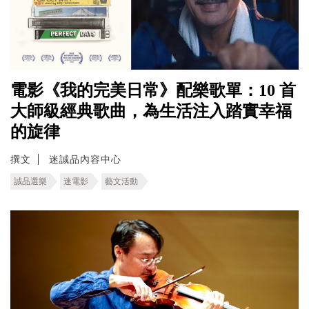
電影《我的完美日常》配樂歌單：10 首
大師級經典歌曲，為生活注入踏實幸福
的旋律
撰文
迷誠品內容中心
誠品選樂
迷電影
藝文活動