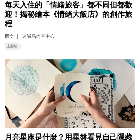
每天入住的「情緒旅客」都不同但都歡
迎！揭秘繪本《情緒大飯店》的創作旅
程
撰文
迷誠品內容中心
迷測驗
月亮星座是什麼？用星盤看見自己隱藏