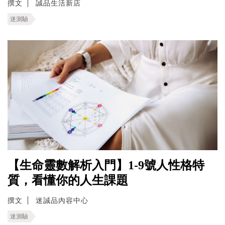
撰文
誠品生活新店
迷測驗
【生命靈數解析入門】1-9號人性格特
質，看懂你的人生課題
撰文
迷誠品內容中心
迷測驗