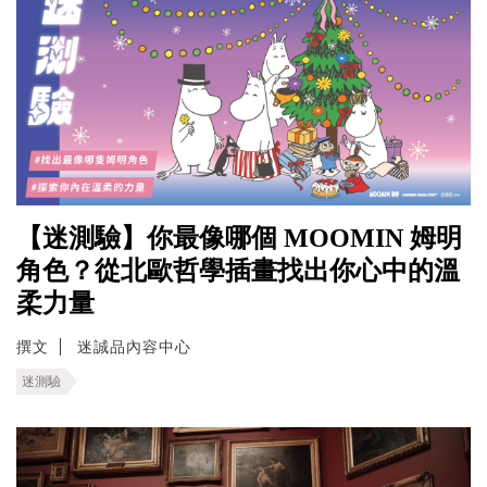
【迷測驗】你最像哪個 MOOMIN 姆明
角色？從北歐哲學插畫找出你心中的溫
柔力量
撰文
迷誠品內容中心
迷測驗