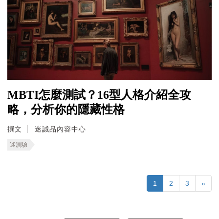
MBTI怎麼測試？16型人格介紹全攻
略，分析你的隱藏性格
撰文
迷誠品內容中心
迷測驗
1
2
3
»