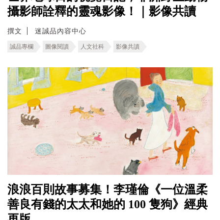
攝影師詮釋的靈魂影像！｜影像共讀
撰文
迷誠品內容中心
誠品專欄
圖像閱讀
人文社科
影像共讀
浪浪百則故事募集！李瑾倫《一位溫柔
善良有錢的太太和她的 100 隻狗》經典
再版