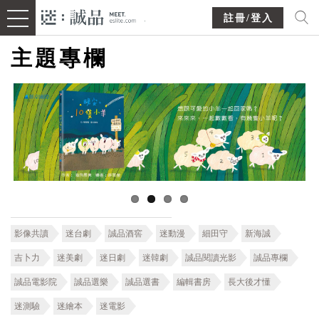
註冊/登入
主題專欄
影像共讀
迷台劇
誠品酒窖
迷動漫
細田守
新海誠
吉卜力
迷美劇
迷日劇
迷韓劇
誠品閱讀光影
誠品專欄
誠品電影院
誠品選樂
誠品選書
編輯書房
長大後才懂
迷測驗
迷繪本
迷電影