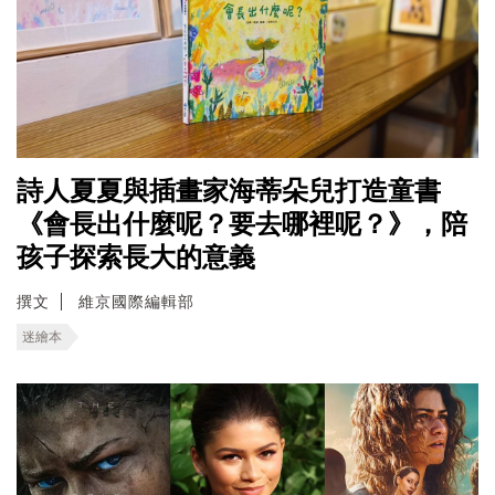
詩人夏夏與插畫家海蒂朵兒打造童書
《會長出什麼呢？要去哪裡呢？》，陪
孩子探索長大的意義
撰文
維京國際編輯部
迷繪本