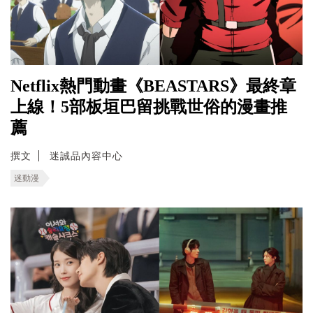
Netflix熱門動畫《BEASTARS》最終章
上線！5部板垣巴留挑戰世俗的漫畫推
薦
撰文
迷誠品內容中心
迷動漫