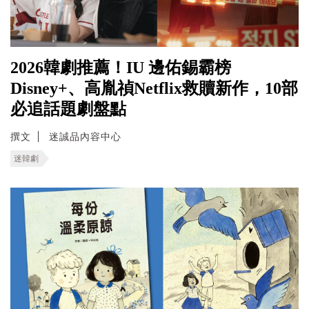
2026韓劇推薦！IU 邊佑錫霸榜
Disney+、高胤禎Netflix救贖新作，10部
必追話題劇盤點
撰文
迷誠品內容中心
迷韓劇