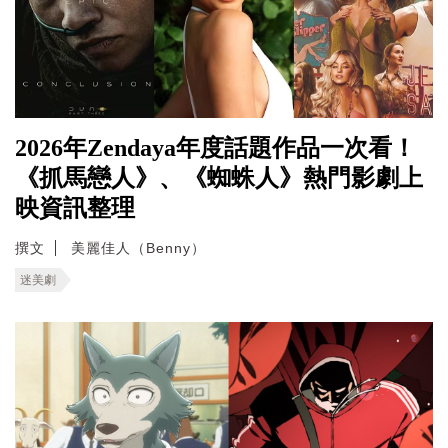
2026年Zendaya年度話題作品一次看！
《抓馬戀人》、《蜘蛛人》熱門影劇上
映資訊整理
撰文
美麗佳人（Benny）
迷美劇