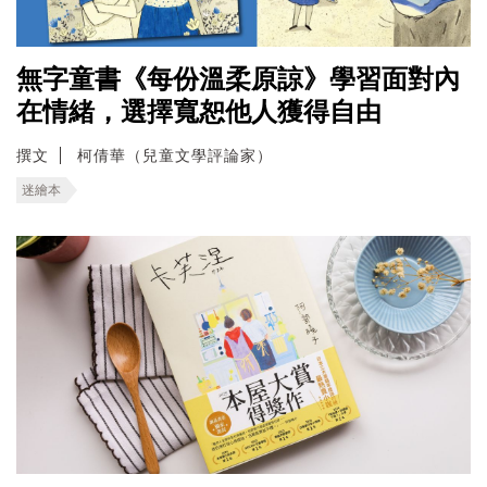
無字童書《每份溫柔原諒》學習面對內
在情緒，選擇寬恕他人獲得自由
撰文
柯倩華（兒童文學評論家）
迷繪本