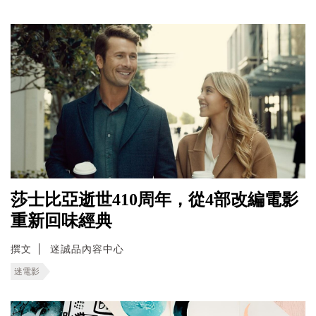
莎士比亞逝世410周年，從4部改編電影
重新回味經典
撰文
迷誠品內容中心
迷電影