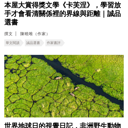
本屋大賞得獎文學《卡芙涅》，學習放
手才會看清關係裡的界線與距離｜誠品
選書
撰文
陳曉唯（作家）
華文閱讀
誠品選書
作家書評
世界地球日的視覺日記，非洲野生動物