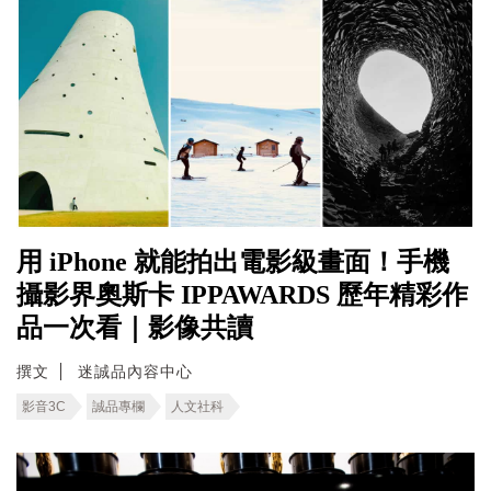
用 iPhone 就能拍出電影級畫面！手機
攝影界奧斯卡 IPPAWARDS 歷年精彩作
品一次看｜影像共讀
撰文
迷誠品內容中心
影音3C
誠品專欄
人文社科