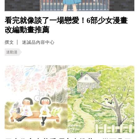
看完就像談了一場戀愛！6部少女漫畫
改編動畫推薦
撰文
迷誠品內容中心
迷動漫