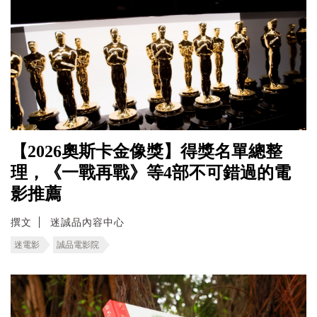
【2026奧斯卡金像獎】得獎名單總整
理，《一戰再戰》等4部不可錯過的電
影推薦
撰文
迷誠品內容中心
迷電影
誠品電影院