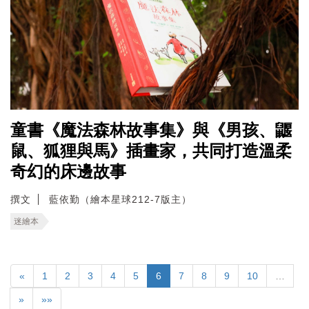
童書《魔法森林故事集》與《男孩、鼴
鼠、狐狸與馬》插畫家，共同打造溫柔
奇幻的床邊故事
撰文
藍依勤（繪本星球212-7版主）
迷繪本
«
1
2
3
4
5
6
7
8
9
10
…
»
»»