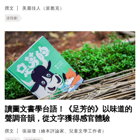
撰文
美麗佳人（派脆克）
迷韓劇
讀圖文書學台語！《足芳的》以味道的
聲調音韻，從文字獲得感官體驗
撰文
張淑瓊（繪本評論家、兒童文學工作者）