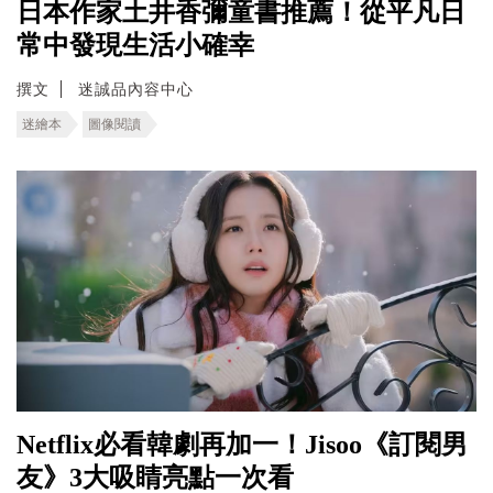
日本作家土井香彌童書推薦！從平凡日
常中發現生活小確幸
撰文
迷誠品內容中心
迷繪本
圖像閱讀
Netflix必看韓劇再加一！Jisoo《訂閱男
友》3大吸睛亮點一次看