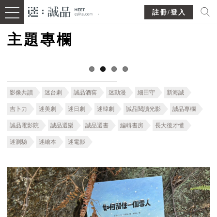
註冊/登入
主題專欄
影像共讀
迷台劇
誠品酒窖
迷動漫
細田守
新海誠
吉卜力
迷美劇
迷日劇
迷韓劇
誠品閱讀光影
誠品專欄
誠品電影院
誠品選樂
誠品選書
編輯書房
長大後才懂
迷測驗
迷繪本
迷電影