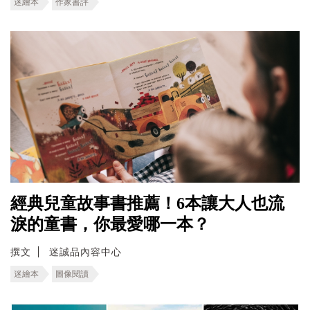
迷繪本
作家書評
經典兒童故事書推薦！6本讓大人也流
淚的童書，你最愛哪一本？
撰文
迷誠品內容中心
迷繪本
圖像閱讀