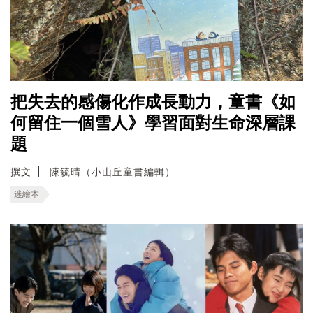
把失去的感傷化作成長動力，童書《如
何留住一個雪人》學習面對生命深層課
題
撰文
陳毓晴（小山丘童書編輯）
迷繪本