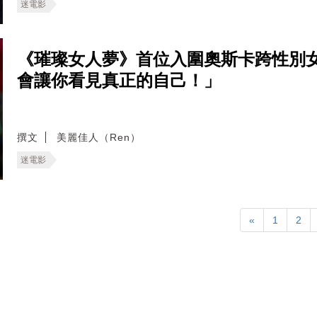
迷電影
《璀璨女人夢》首位入圍奧斯卡跨性別
會讓你看見真正的自己！」
撰文
美麗佳人（Ren）
迷電影
«
1
2