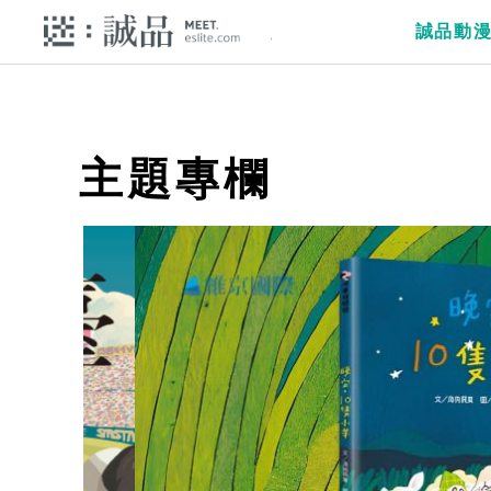
誠品動
主題專欄