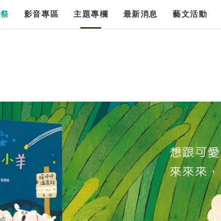
漫祭
影音專區
主題專欄
最新消息
藝文活動