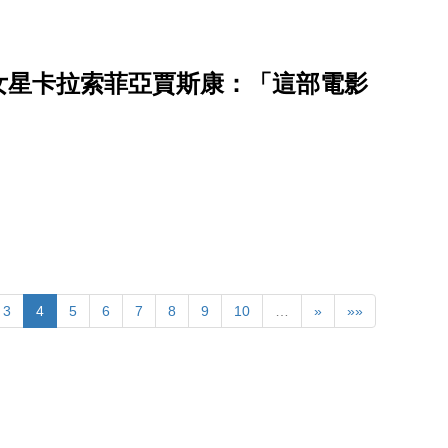
女星卡拉索菲亞賈斯康：「這部電影
3
4
5
6
7
8
9
10
…
»
»»