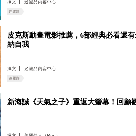
撰文
迷誠品內容中心
迷電影
皮克斯動畫電影推薦，6部經典必看還
納自我
撰文
迷誠品內容中心
迷電影
新海誠《天氣之子》重返大螢幕！回顧
撰文
美麗佳人（Ren）