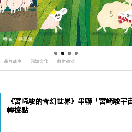
品牌故事
閱讀文化
藝術生活
《宮﨑駿的奇幻世界》串聯「宮崎駿宇
轉捩點