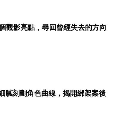
5個觀影亮點，尋回曾經失去的方向
點，細膩刻劃角色曲線，揭開綁架案後