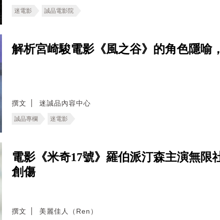
迷電影
誠品電影院
解析宮崎駿電影《風之谷》的角色隱喻
撰文
迷誠品內容中心
誠品專欄
迷電影
電影《米奇17號》羅伯派汀森主演無限
創傷
撰文
美麗佳人（Ren）