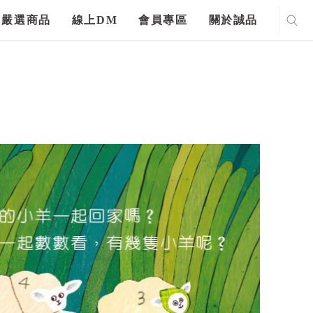
嚴選商品
線上DM
會員專區
關於誠品