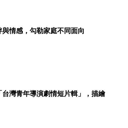
絆與情感，勾勒家庭不同面向
「台灣青年導演劇情短片輯」，描繪