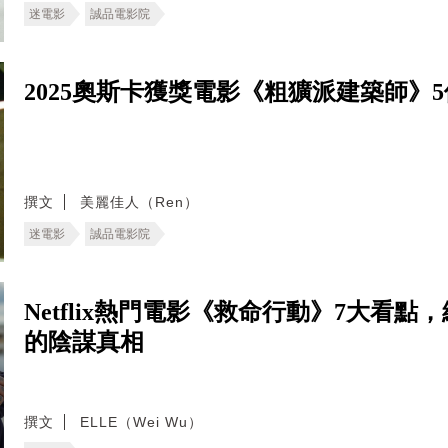
迷電影
誠品電影院
2025奧斯卡獲獎電影《粗獷派建築師》
撰文
美麗佳人（Ren）
迷電影
誠品電影院
Netflix熱門電影《救命行動》7大看
的陰謀真相
撰文
ELLE（Wei Wu）