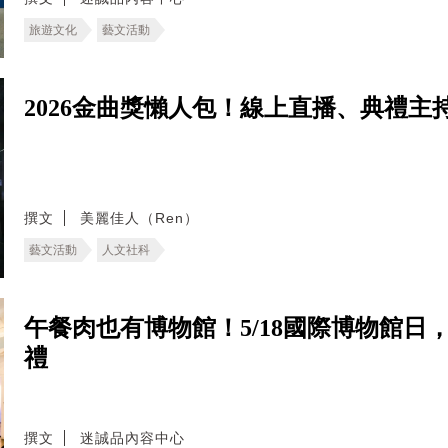
旅遊文化
藝文活動
2026金曲獎懶人包！線上直播、典禮
撰文
美麗佳人（Ren）
藝文活動
人文社科
午餐肉也有博物館！5/18國際博物館
禮
撰文
迷誠品內容中心