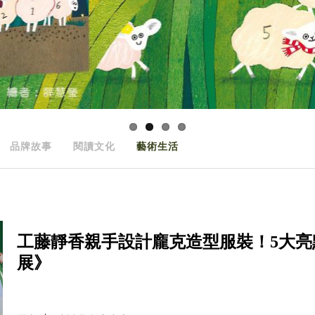
品牌故事
閱讀文化
藝術生活
工藤靜香親手設計龐克造型服裝！5大亮
展》