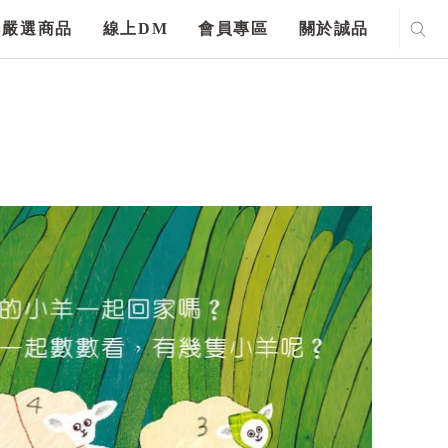
嚴選商品
線上DM
會員專區
關於誠品