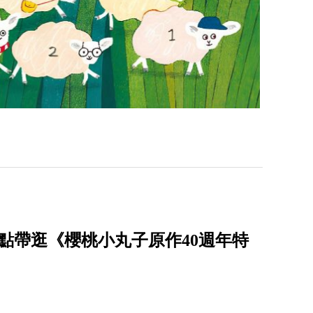
點帶逛《櫻桃小丸子原作40週年特