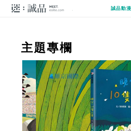
誠品動
主題專欄