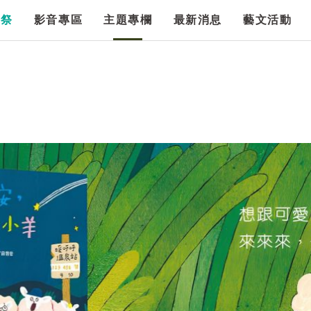
漫祭
影音專區
主題專欄
最新消息
藝文活動